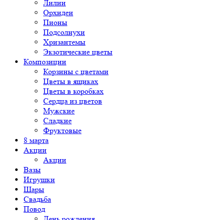
Лилии
Орхидеи
Пионы
Подсолнухи
Хризантемы
Экзотические цветы
Композиции
Корзины с цветами
Цветы в ящиках
Цветы в коробках
Сердца из цветов
Мужские
Сладкие
Фруктовые
8 марта
Акции
Акции
Вазы
Игрушки
Шары
Свадьба
Повод
День рождения