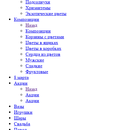
Подсолнухи
Хризантемы
Экзотические цветы
Композиции
Назад
Композиции
Корзины с цветами
Цветы в ящиках
Цветы в коробках
Сердца из цветов
Мужские
Сладкие
Фруктовые
8 марта
Акции
Назад
Акции
Акции
Вазы
Игрушки
Шары
Свадьба
Повод