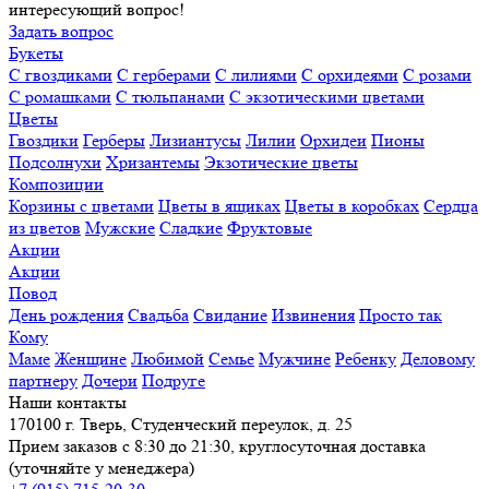
интересующий вопрос!
Задать вопрос
Букеты
С гвоздиками
С герберами
С лилиями
С орхидеями
С розами
С ромашками
С тюльпанами
С экзотическими цветами
Цветы
Гвоздики
Герберы
Лизиантусы
Лилии
Орхидеи
Пионы
Подсолнухи
Хризантемы
Экзотические цветы
Композиции
Корзины с цветами
Цветы в ящиках
Цветы в коробках
Сердца
из цветов
Мужские
Сладкие
Фруктовые
Акции
Акции
Повод
День рождения
Свадьба
Свидание
Извинения
Просто так
Кому
Маме
Женщине
Любимой
Семье
Мужчине
Ребенку
Деловому
партнеру
Дочери
Подруге
Наши контакты
170100 г. Тверь, Студенческий переулок, д. 25
Прием заказов с 8:30 до 21:30, круглосуточная доставка
(уточняйте у менеджера)