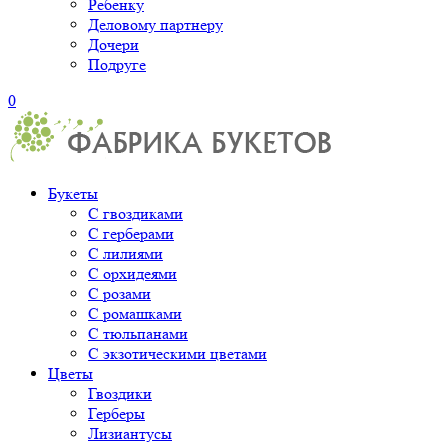
Ребенку
Деловому партнеру
Дочери
Подруге
0
Букеты
С гвоздиками
С герберами
С лилиями
С орхидеями
С розами
С ромашками
С тюльпанами
С экзотическими цветами
Цветы
Гвоздики
Герберы
Лизиантусы