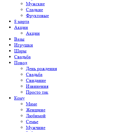
Мужские
Сладкие
Фруктовые
8 марта
Акции
Акции
Вазы
Игрушки
Шары
Свадьба
Повод
День рождения
Свадьба
Свидание
Извинения
Просто так
Кому
Маме
Женщине
Любимой
Семье
Мужчине