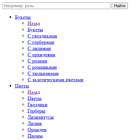
Букеты
Назад
Букеты
С гвоздиками
С герберами
С лилиями
С орхидеями
С розами
С ромашками
С тюльпанами
С экзотическими цветами
Цветы
Назад
Цветы
Гвоздики
Герберы
Лизиантусы
Лилии
Орхидеи
Пионы