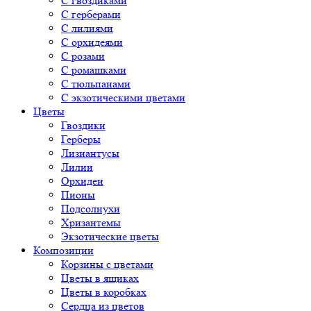
С гвоздиками
С герберами
С лилиями
С орхидеями
С розами
С ромашками
С тюльпанами
С экзотическими цветами
Цветы
Гвоздики
Герберы
Лизиантусы
Лилии
Орхидеи
Пионы
Подсолнухи
Хризантемы
Экзотические цветы
Композиции
Корзины с цветами
Цветы в ящиках
Цветы в коробках
Сердца из цветов