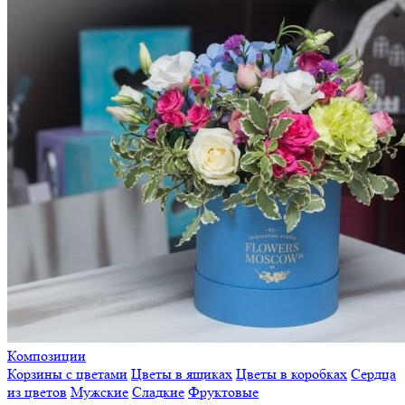
Композиции
Корзины с цветами
Цветы в ящиках
Цветы в коробках
Сердца
из цветов
Мужские
Сладкие
Фруктовые