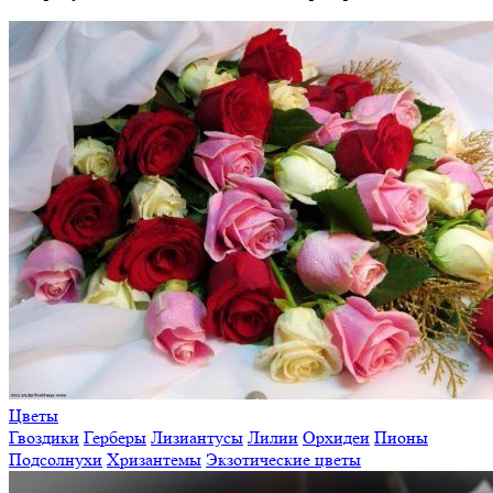
Цветы
Гвоздики
Герберы
Лизиантусы
Лилии
Орхидеи
Пионы
Подсолнухи
Хризантемы
Экзотические цветы