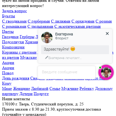
букет на любой праздник и случай. Ответим на любой
интересующий вопрос!
Задать вопрос
Букеты
С гвоздиками
С герберами
С лилиями
С орхидеями
С розами
С ромашками
С тюльпанами
С экзотическими цветами
Цветы
Екатерина
Гвоздики
Герберы
Лизиантусы
Лилии
Орхидеи
Пионы
Флорист
Подсолнухи
Хризантемы
Экзотические цветы
Композиции
Здравствуйте!
Корзины с цветами
Цветы в ящиках
Цветы в коробках
Сердца
из цветов
Мужские
Сладкие
Фруктовые
Екатерина
печатает...
Акции
Акции
Введите сообщение
Повод
День рождения
Свадьба
Свидание
Извинения
Просто так
Кому
Маме
Женщине
Любимой
Семье
Мужчине
Ребенку
Деловому
партнеру
Дочери
Подруге
Наши контакты
170100 г. Тверь, Студенческий переулок, д. 25
Прием заказов с 8:30 до 21:30, круглосуточная доставка
(уточняйте у менеджера)