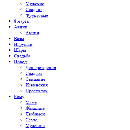
Мужские
Сладкие
Фруктовые
8 марта
Акции
Акции
Вазы
Игрушки
Шары
Свадьба
Повод
День рождения
Свадьба
Свидание
Извинения
Просто так
Кому
Маме
Женщине
Любимой
Семье
Мужчине