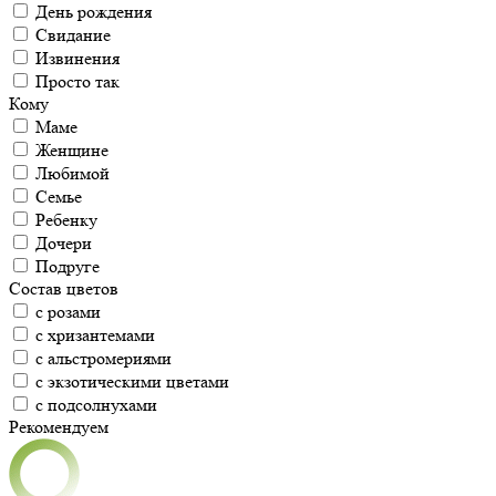
День рождения
Свидание
Извинения
Просто так
Кому
Маме
Женщине
Любимой
Семье
Ребенку
Дочери
Подруге
Состав цветов
с розами
с хризантемами
с альстромериями
с экзотическими цветами
с подсолнухами
Рекомендуем