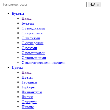
Букеты
Назад
Букеты
С гвоздиками
С герберами
С лилиями
С орхидеями
С розами
С ромашками
С тюльпанами
С экзотическими цветами
Цветы
Назад
Цветы
Гвоздики
Герберы
Лизиантусы
Лилии
Орхидеи
Пионы