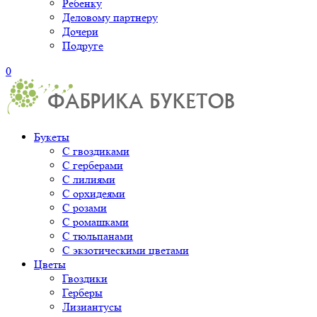
Ребенку
Деловому партнеру
Дочери
Подруге
0
Букеты
С гвоздиками
С герберами
С лилиями
С орхидеями
С розами
С ромашками
С тюльпанами
С экзотическими цветами
Цветы
Гвоздики
Герберы
Лизиантусы