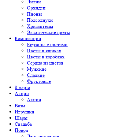
Лилии
Орхидеи
Пионы
Подсолнухи
Хризантемы
Экзотические цветы
Композиции
Корзины с цветами
Цветы в ящиках
Цветы в коробках
Сердца из цветов
Мужские
Сладкие
Фруктовые
8 марта
Акции
Акции
Вазы
Игрушки
Шары
Свадьба
Повод
День рождения