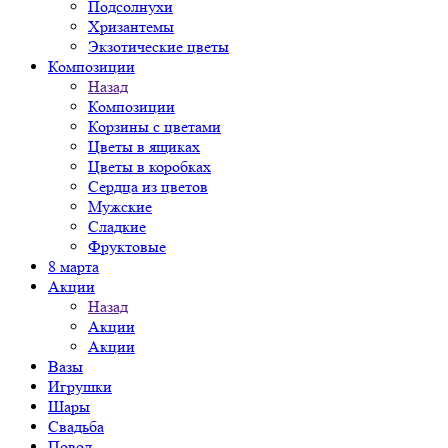
Подсолнухи
Хризантемы
Экзотические цветы
Композиции
Назад
Композиции
Корзины с цветами
Цветы в ящиках
Цветы в коробках
Сердца из цветов
Мужские
Сладкие
Фруктовые
8 марта
Акции
Назад
Акции
Акции
Вазы
Игрушки
Шары
Свадьба
Повод