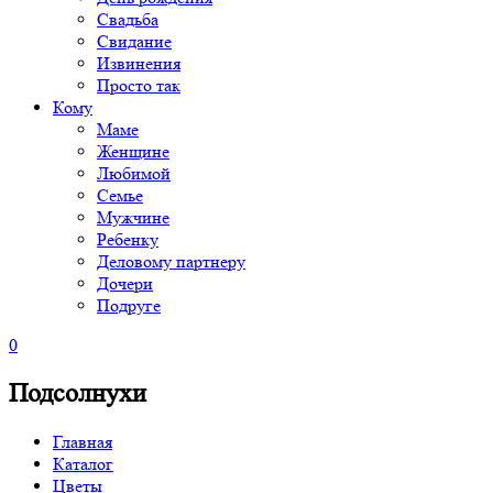
Свадьба
Свидание
Извинения
Просто так
Кому
Маме
Женщине
Любимой
Семье
Мужчине
Ребенку
Деловому партнеру
Дочери
Подруге
0
Подсолнухи
Главная
Каталог
Цветы