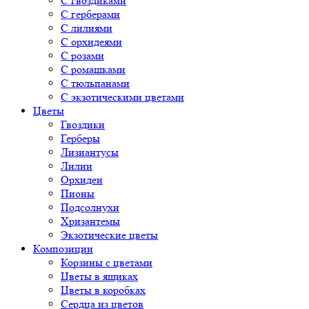
С гвоздиками
С герберами
С лилиями
С орхидеями
С розами
С ромашками
С тюльпанами
С экзотическими цветами
Цветы
Гвоздики
Герберы
Лизиантусы
Лилии
Орхидеи
Пионы
Подсолнухи
Хризантемы
Экзотические цветы
Композиции
Корзины с цветами
Цветы в ящиках
Цветы в коробках
Сердца из цветов