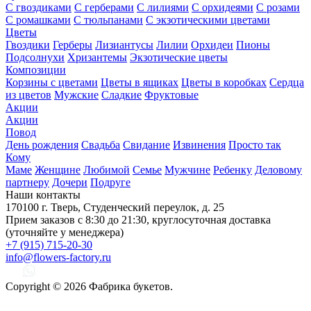
С гвоздиками
С герберами
С лилиями
С орхидеями
С розами
С ромашками
С тюльпанами
С экзотическими цветами
Цветы
Гвоздики
Герберы
Лизиантусы
Лилии
Орхидеи
Пионы
Подсолнухи
Хризантемы
Экзотические цветы
Композиции
Корзины с цветами
Цветы в ящиках
Цветы в коробках
Сердца
из цветов
Мужские
Сладкие
Фруктовые
Акции
Акции
Повод
День рождения
Свадьба
Свидание
Извинения
Просто так
Кому
Маме
Женщине
Любимой
Семье
Мужчине
Ребенку
Деловому
партнеру
Дочери
Подруге
Наши контакты
170100 г. Тверь, Студенческий переулок, д. 25
Прием заказов с 8:30 до 21:30, круглосуточная доставка
(уточняйте у менеджера)
+7 (915) 715-20-30
info@flowers-factory.ru
Copyright © 2026 Фабрика букетов.