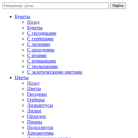
Букеты
Назад
Букеты
С гвоздиками
С герберами
С лилиями
С орхидеями
С розами
С ромашками
С тюльпанами
С экзотическими цветами
Цветы
Назад
Цветы
Гвоздики
Герберы
Лизиантусы
Лилии
Орхидеи
Пионы
Подсолнухи
Хризантемы