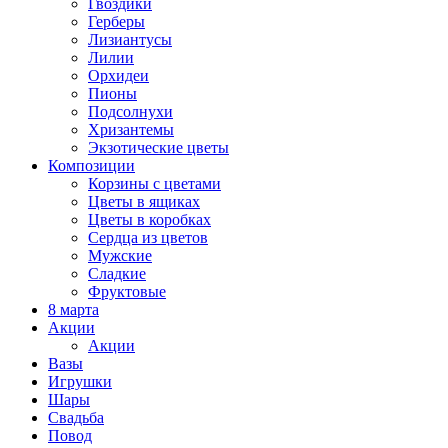
Гвоздики
Герберы
Лизиантусы
Лилии
Орхидеи
Пионы
Подсолнухи
Хризантемы
Экзотические цветы
Композиции
Корзины с цветами
Цветы в ящиках
Цветы в коробках
Сердца из цветов
Мужские
Сладкие
Фруктовые
8 марта
Акции
Акции
Вазы
Игрушки
Шары
Свадьба
Повод