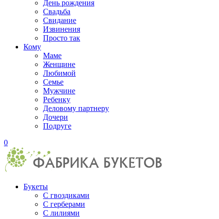
День рождения
Свадьба
Свидание
Извинения
Просто так
Кому
Маме
Женщине
Любимой
Семье
Мужчине
Ребенку
Деловому партнеру
Дочери
Подруге
0
Букеты
С гвоздиками
С герберами
С лилиями