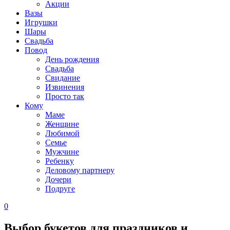
Акции
Вазы
Игрушки
Шары
Свадьба
Повод
День рождения
Свадьба
Свидание
Извинения
Просто так
Кому
Маме
Женщине
Любимой
Семье
Мужчине
Ребенку
Деловому партнеру
Дочери
Подруге
0
Выбор букетов для праздников и