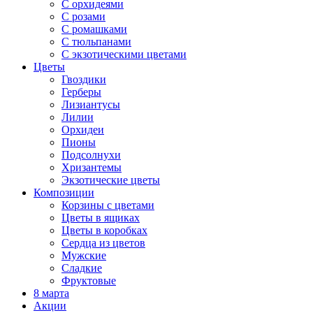
С орхидеями
С розами
С ромашками
С тюльпанами
С экзотическими цветами
Цветы
Гвоздики
Герберы
Лизиантусы
Лилии
Орхидеи
Пионы
Подсолнухи
Хризантемы
Экзотические цветы
Композиции
Корзины с цветами
Цветы в ящиках
Цветы в коробках
Сердца из цветов
Мужские
Сладкие
Фруктовые
8 марта
Акции