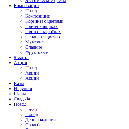
Экзотические цветы
Композиции
Назад
Композиции
Корзины с цветами
Цветы в ящиках
Цветы в коробках
Сердца из цветов
Мужские
Сладкие
Фруктовые
8 марта
Акции
Назад
Акции
Акции
Вазы
Игрушки
Шары
Свадьба
Повод
Назад
Повод
День рождения
Свадьба