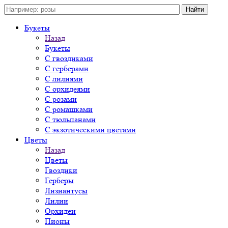
Букеты
Назад
Букеты
С гвоздиками
С герберами
С лилиями
С орхидеями
С розами
С ромашками
С тюльпанами
С экзотическими цветами
Цветы
Назад
Цветы
Гвоздики
Герберы
Лизиантусы
Лилии
Орхидеи
Пионы