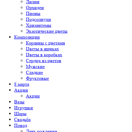
Лилии
Орхидеи
Пионы
Подсолнухи
Хризантемы
Экзотические цветы
Композиции
Корзины с цветами
Цветы в ящиках
Цветы в коробках
Сердца из цветов
Мужские
Сладкие
Фруктовые
8 марта
Акции
Акции
Вазы
Игрушки
Шары
Свадьба
Повод
День рождения