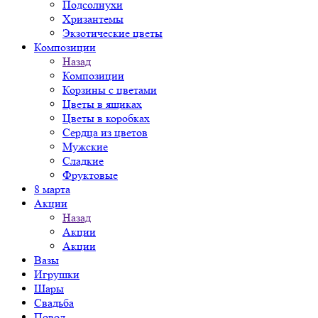
Подсолнухи
Хризантемы
Экзотические цветы
Композиции
Назад
Композиции
Корзины с цветами
Цветы в ящиках
Цветы в коробках
Сердца из цветов
Мужские
Сладкие
Фруктовые
8 марта
Акции
Назад
Акции
Акции
Вазы
Игрушки
Шары
Свадьба
Повод