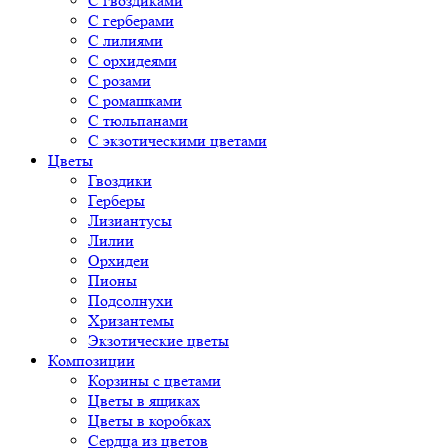
С гвоздиками
С герберами
С лилиями
С орхидеями
С розами
С ромашками
С тюльпанами
С экзотическими цветами
Цветы
Гвоздики
Герберы
Лизиантусы
Лилии
Орхидеи
Пионы
Подсолнухи
Хризантемы
Экзотические цветы
Композиции
Корзины с цветами
Цветы в ящиках
Цветы в коробках
Сердца из цветов