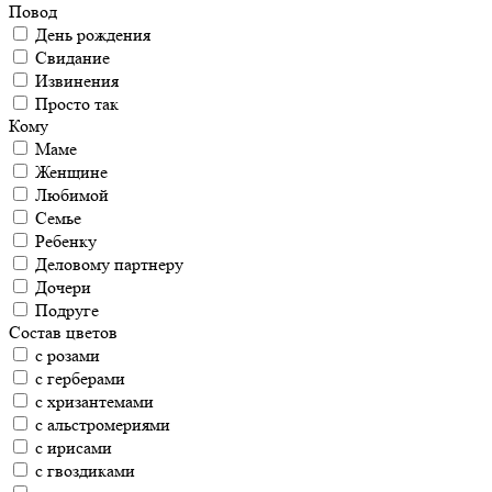
Повод
День рождения
Свидание
Извинения
Просто так
Кому
Маме
Женщине
Любимой
Семье
Ребенку
Деловому партнеру
Дочери
Подруге
Состав цветов
с розами
с герберами
с хризантемами
с альстромериями
с ирисами
с гвоздиками