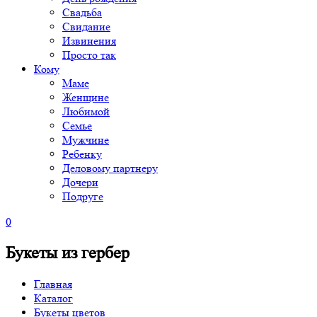
Свадьба
Свидание
Извинения
Просто так
Кому
Маме
Женщине
Любимой
Семье
Мужчине
Ребенку
Деловому партнеру
Дочери
Подруге
0
Букеты из гербер
Главная
Каталог
Букеты цветов