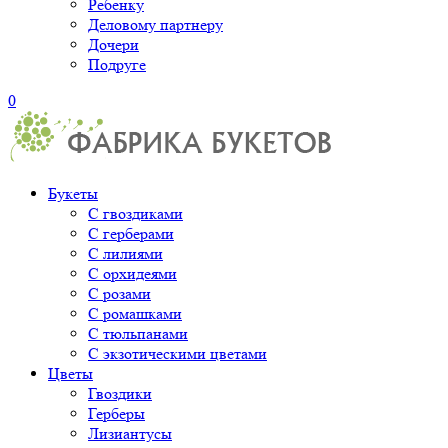
Ребенку
Деловому партнеру
Дочери
Подруге
0
Букеты
С гвоздиками
С герберами
С лилиями
С орхидеями
С розами
С ромашками
С тюльпанами
С экзотическими цветами
Цветы
Гвоздики
Герберы
Лизиантусы