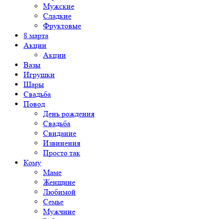
Мужские
Сладкие
Фруктовые
8 марта
Акции
Акции
Вазы
Игрушки
Шары
Свадьба
Повод
День рождения
Свадьба
Свидание
Извинения
Просто так
Кому
Маме
Женщине
Любимой
Семье
Мужчине