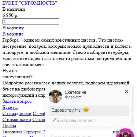
БУКЕТ "СКРОМНОСТЬ"
В наличии
6 850 р.
В корзину
В корзине
Гербера – один из самых кокетливых цветов. Это цветок-
настроение, подарок, который можно преподнести и коллеге,
и подруге, и любимой женщине. Смело выбирайте герберы,
если хотите поделиться с кем-то радостным настроением или
сделать комплимент.
Нужна
консультация?
Подробно расскажем о наших услугах, подберем идеальный
букет на любой праздник и случай. Ответим на любой
Екатерина
интересующий вопрос!
Флорист
Задать вопрос
Букеты
Здравствуйте!
С гвоздиками
С герберами
С лилиями
С орхидеями
С розами
С ромашками
С тюльпанами
С экзотическими цветами
Екатерина
печатает...
Цветы
Гвоздики
Герберы
Лизиантусы
Лилии
Орхидеи
Пионы
Введите сообщение