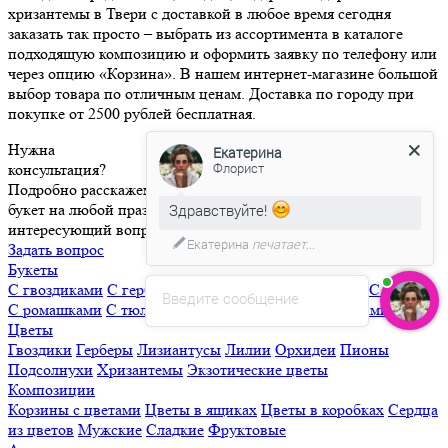
хризантемы в Твери с доставкой в любое время сегодня
заказать так просто – выбрать из ассортимента в каталоге
подходящую композицию и оформить заявку по телефону или
через опцию «Корзина». В нашем интернет-магазине большой
выбор товара по отличным ценам. Доставка по городу при
покупке от 2500 рублей бесплатная.
Нужна
Екатерина
Флорист
консультация?
Подробно расскажем о наших услугах, подберем идеальный
Здравствуйте!
букет на любой праздник и случай. Ответим на любой
интересующий вопрос!
Екатерина
печатает...
Задать вопрос
Букеты
С гвоздиками
С герберами
С лилиями
С орхидеями
С розами
Введите сообщение
С ромашками
С тюльпанами
С экзотическими цветами
Цветы
Гвоздики
Герберы
Лизиантусы
Лилии
Орхидеи
Пионы
Подсолнухи
Хризантемы
Экзотические цветы
Композиции
Корзины с цветами
Цветы в ящиках
Цветы в коробках
Сердца
из цветов
Мужские
Сладкие
Фруктовые