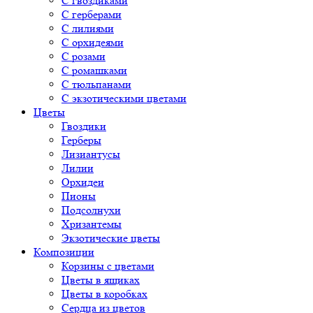
С гвоздиками
С герберами
С лилиями
С орхидеями
С розами
С ромашками
С тюльпанами
С экзотическими цветами
Цветы
Гвоздики
Герберы
Лизиантусы
Лилии
Орхидеи
Пионы
Подсолнухи
Хризантемы
Экзотические цветы
Композиции
Корзины с цветами
Цветы в ящиках
Цветы в коробках
Сердца из цветов