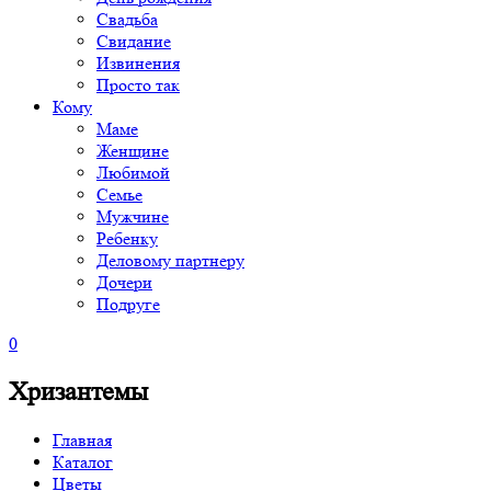
Свадьба
Свидание
Извинения
Просто так
Кому
Маме
Женщине
Любимой
Семье
Мужчине
Ребенку
Деловому партнеру
Дочери
Подруге
0
Хризантемы
Главная
Каталог
Цветы