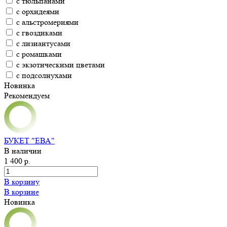
с тюльпанами
с орхидеями
с альстромериями
с гвоздиками
с лизиантусами
с ромашками
с экзотическими цветами
с подсолнухами
Новинка
Рекомендуем
БУКЕТ "ЕВА"
В наличии
1 400 р.
В корзину
В корзине
Новинка