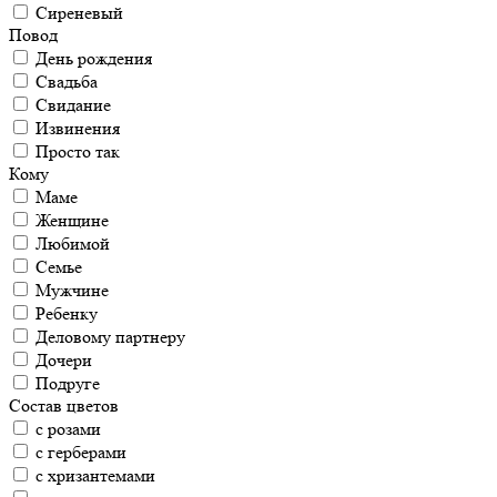
Сиреневый
Повод
День рождения
Свадьба
Свидание
Извинения
Просто так
Кому
Маме
Женщине
Любимой
Семье
Мужчине
Ребенку
Деловому партнеру
Дочери
Подруге
Состав цветов
с розами
с герберами
с хризантемами