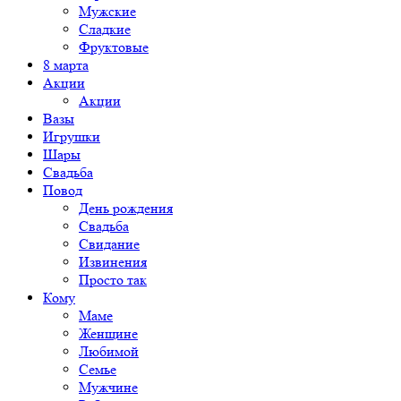
Мужские
Сладкие
Фруктовые
8 марта
Акции
Акции
Вазы
Игрушки
Шары
Свадьба
Повод
День рождения
Свадьба
Свидание
Извинения
Просто так
Кому
Маме
Женщине
Любимой
Семье
Мужчине