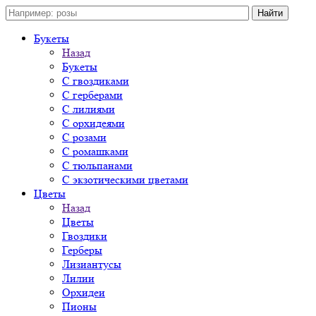
Букеты
Назад
Букеты
С гвоздиками
С герберами
С лилиями
С орхидеями
С розами
С ромашками
С тюльпанами
С экзотическими цветами
Цветы
Назад
Цветы
Гвоздики
Герберы
Лизиантусы
Лилии
Орхидеи
Пионы