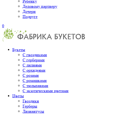
Ребенку
Деловому партнеру
Дочери
Подруге
0
Букеты
С гвоздиками
С герберами
С лилиями
С орхидеями
С розами
С ромашками
С тюльпанами
С экзотическими цветами
Цветы
Гвоздики
Герберы
Лизиантусы