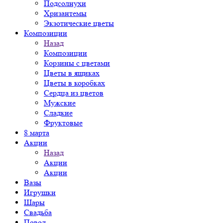
Подсолнухи
Хризантемы
Экзотические цветы
Композиции
Назад
Композиции
Корзины с цветами
Цветы в ящиках
Цветы в коробках
Сердца из цветов
Мужские
Сладкие
Фруктовые
8 марта
Акции
Назад
Акции
Акции
Вазы
Игрушки
Шары
Свадьба
Повод