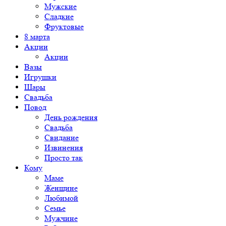
Мужские
Сладкие
Фруктовые
8 марта
Акции
Акции
Вазы
Игрушки
Шары
Свадьба
Повод
День рождения
Свадьба
Свидание
Извинения
Просто так
Кому
Маме
Женщине
Любимой
Семье
Мужчине