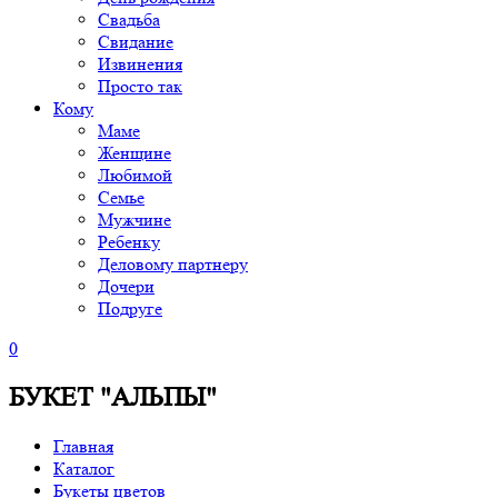
Свадьба
Свидание
Извинения
Просто так
Кому
Маме
Женщине
Любимой
Семье
Мужчине
Ребенку
Деловому партнеру
Дочери
Подруге
0
БУКЕТ "АЛЬПЫ"
Главная
Каталог
Букеты цветов