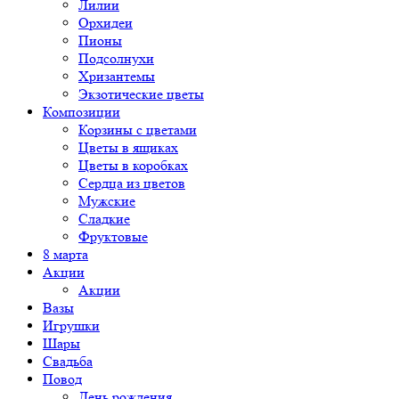
Лилии
Орхидеи
Пионы
Подсолнухи
Хризантемы
Экзотические цветы
Композиции
Корзины с цветами
Цветы в ящиках
Цветы в коробках
Сердца из цветов
Мужские
Сладкие
Фруктовые
8 марта
Акции
Акции
Вазы
Игрушки
Шары
Свадьба
Повод
День рождения