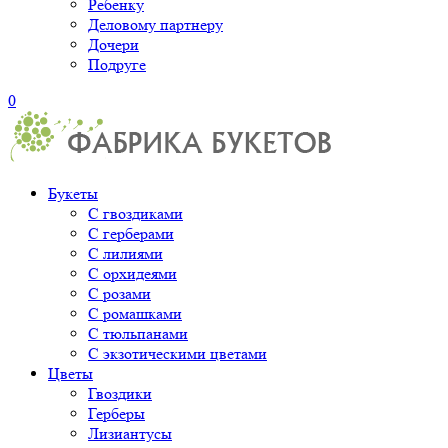
Ребенку
Деловому партнеру
Дочери
Подруге
0
Букеты
С гвоздиками
С герберами
С лилиями
С орхидеями
С розами
С ромашками
С тюльпанами
С экзотическими цветами
Цветы
Гвоздики
Герберы
Лизиантусы