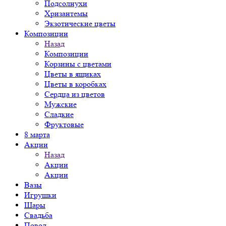
Подсолнухи
Хризантемы
Экзотические цветы
Композиции
Назад
Композиции
Корзины с цветами
Цветы в ящиках
Цветы в коробках
Сердца из цветов
Мужские
Сладкие
Фруктовые
8 марта
Акции
Назад
Акции
Акции
Вазы
Игрушки
Шары
Свадьба
Повод