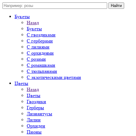
Букеты
Назад
Букеты
С гвоздиками
С герберами
С лилиями
С орхидеями
С розами
С ромашками
С тюльпанами
С экзотическими цветами
Цветы
Назад
Цветы
Гвоздики
Герберы
Лизиантусы
Лилии
Орхидеи
Пионы