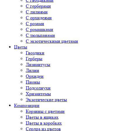
С гвоздиками
С герберами
С лилиями
С орхидеями
С розами
С ромашками
С тюльпанами
С экзотическими цветами
Цветы
Гвоздики
Герберы
Лизиантусы
Лилии
Орхидеи
Пионы
Подсолнухи
Хризантемы
Экзотические цветы
Композиции
Корзины с цветами
Цветы в ящиках
Цветы в коробках
Сердца из цветов