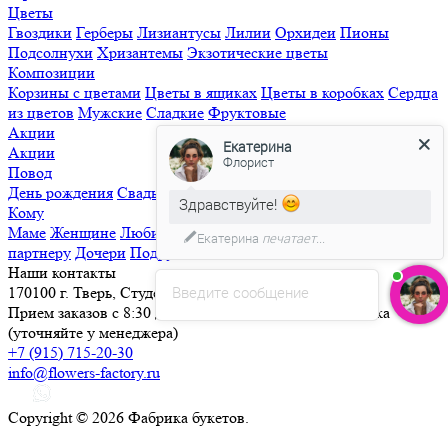
Цветы
Гвоздики
Герберы
Лизиантусы
Лилии
Орхидеи
Пионы
Подсолнухи
Хризантемы
Экзотические цветы
Композиции
Корзины с цветами
Цветы в ящиках
Цветы в коробках
Сердца
из цветов
Мужские
Сладкие
Фруктовые
Акции
Екатерина
Акции
Флорист
Повод
День рождения
Свадьба
Свидание
Извинения
Просто так
Здравствуйте!
Кому
Маме
Женщине
Любимой
Семье
Мужчине
Ребенку
Деловому
Екатерина
печатает...
партнеру
Дочери
Подруге
Наши контакты
Введите сообщение
170100 г. Тверь, Студенческий переулок, д. 25
Прием заказов с 8:30 до 21:30, круглосуточная доставка
(уточняйте у менеджера)
+7 (915) 715-20-30
info@flowers-factory.ru
Copyright © 2026 Фабрика букетов.