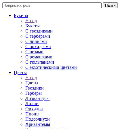
Букеты
Назад
Букеты
С гвоздиками
С герберами
С лилиями
С орхидеями
С розами
С ромашками
С тюльпанами
С экзотическими цветами
Цветы
Назад
Цветы
Гвоздики
Герберы
Лизиантусы
Лилии
Орхидеи
Пионы
Подсолнухи
Хризантемы