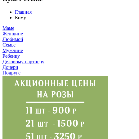
Главная
Кому
Маме
Женщине
Любимой
Семье
Мужчине
Ребенку
Деловому партнеру
Дочери
Подруге