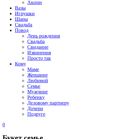
Акции
Вазы
Игрушки
Шары
Свадьба
Повод
День рождения
Свадьба
Свидание
Извинения
Просто так
Кому
Маме
Женщине
Любимой
Семье
Мужчине
Ребенку
Деловому партнеру
Дочери
Подруге
0
Букет семье