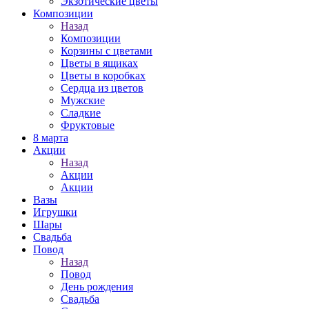
Экзотические цветы
Композиции
Назад
Композиции
Корзины с цветами
Цветы в ящиках
Цветы в коробках
Сердца из цветов
Мужские
Сладкие
Фруктовые
8 марта
Акции
Назад
Акции
Акции
Вазы
Игрушки
Шары
Свадьба
Повод
Назад
Повод
День рождения
Свадьба