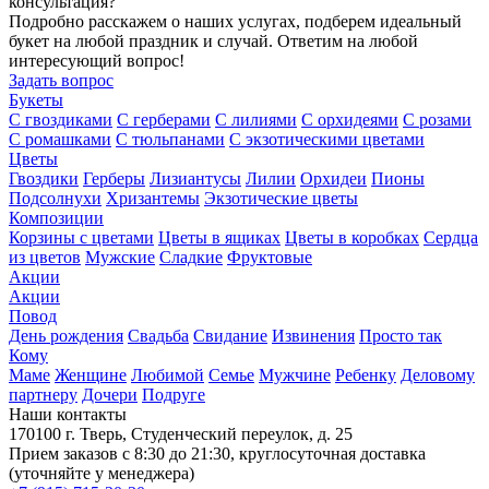
консультация?
Подробно расскажем о наших услугах, подберем идеальный
букет на любой праздник и случай. Ответим на любой
интересующий вопрос!
Задать вопрос
Букеты
С гвоздиками
С герберами
С лилиями
С орхидеями
С розами
С ромашками
С тюльпанами
С экзотическими цветами
Цветы
Гвоздики
Герберы
Лизиантусы
Лилии
Орхидеи
Пионы
Подсолнухи
Хризантемы
Экзотические цветы
Композиции
Корзины с цветами
Цветы в ящиках
Цветы в коробках
Сердца
из цветов
Мужские
Сладкие
Фруктовые
Акции
Акции
Повод
День рождения
Свадьба
Свидание
Извинения
Просто так
Кому
Маме
Женщине
Любимой
Семье
Мужчине
Ребенку
Деловому
партнеру
Дочери
Подруге
Наши контакты
170100 г. Тверь, Студенческий переулок, д. 25
Прием заказов с 8:30 до 21:30, круглосуточная доставка
(уточняйте у менеджера)