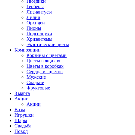
Гвоздики
Герберы
Лизиантусы
Лилии
Орхидеи
Пионы
Подсолнухи
Хризантемы
Экзотические цветы
Композиции
Корзины с цветами
Цветы в ящиках
Цветы в коробках
Сердца из цветов
Мужские
Сладкие
Фруктовые
8 марта
Акции
Акции
Вазы
Игрушки
Шары
Свадьба
Повод