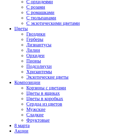
С орхидеями
С розами
С ромашками
С тюльпанами
С экзотическими цветами
Цветы
Гвоздики
Герберы
Лизиантусы
Лилии
Орхидеи
Пионы
Подсолнухи
Хризантемы
Экзотические цветы
Композиции
Корзины с цветами
Цветы в ящиках
Цветы в коробках
Сердца из цветов
Мужские
Сладкие
Фруктовые
8 марта
Акции