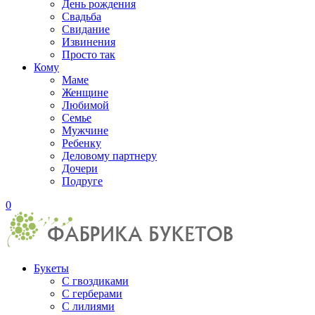
День рождения
Свадьба
Свидание
Извинения
Просто так
Кому
Маме
Женщине
Любимой
Семье
Мужчине
Ребенку
Деловому партнеру
Дочери
Подруге
0
Букеты
С гвоздиками
С герберами
С лилиями