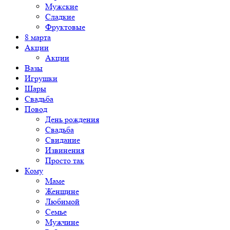
Мужские
Сладкие
Фруктовые
8 марта
Акции
Акции
Вазы
Игрушки
Шары
Свадьба
Повод
День рождения
Свадьба
Свидание
Извинения
Просто так
Кому
Маме
Женщине
Любимой
Семье
Мужчине