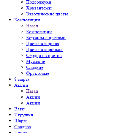
Подсолнухи
Хризантемы
Экзотические цветы
Композиции
Назад
Композиции
Корзины с цветами
Цветы в ящиках
Цветы в коробках
Сердца из цветов
Мужские
Сладкие
Фруктовые
8 марта
Акции
Назад
Акции
Акции
Вазы
Игрушки
Шары
Свадьба
Повод