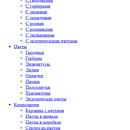
С гвоздиками
С герберами
С лилиями
С орхидеями
С розами
С ромашками
С тюльпанами
С экзотическими цветами
Цветы
Гвоздики
Герберы
Лизиантусы
Лилии
Орхидеи
Пионы
Подсолнухи
Хризантемы
Экзотические цветы
Композиции
Корзины с цветами
Цветы в ящиках
Цветы в коробках
Сердца из цветов