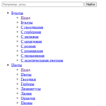
Букеты
Назад
Букеты
С гвоздиками
С герберами
С лилиями
С орхидеями
С розами
С ромашками
С тюльпанами
С экзотическими цветами
Цветы
Назад
Цветы
Гвоздики
Герберы
Лизиантусы
Лилии
Орхидеи
Пионы