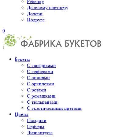
Ребенку
Деловому партнеру
Дочери
Подруге
0
Букеты
С гвоздиками
С герберами
С лилиями
С орхидеями
С розами
С ромашками
С тюльпанами
С экзотическими цветами
Цветы
Гвоздики
Герберы
Лизиантусы