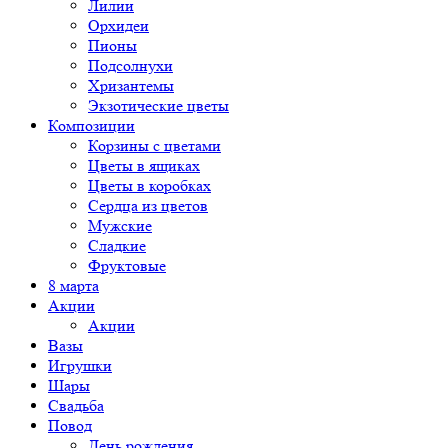
Лилии
Орхидеи
Пионы
Подсолнухи
Хризантемы
Экзотические цветы
Композиции
Корзины с цветами
Цветы в ящиках
Цветы в коробках
Сердца из цветов
Мужские
Сладкие
Фруктовые
8 марта
Акции
Акции
Вазы
Игрушки
Шары
Свадьба
Повод
День рождения