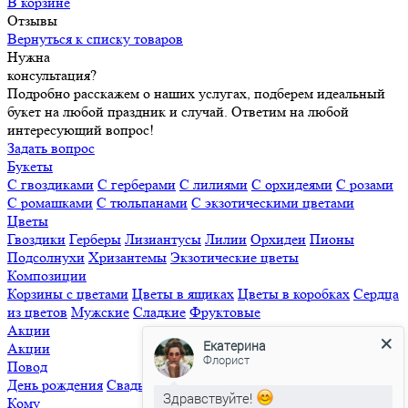
В корзине
Отзывы
Вернуться к списку товаров
Нужна
консультация?
Подробно расскажем о наших услугах, подберем идеальный
букет на любой праздник и случай. Ответим на любой
интересующий вопрос!
Задать вопрос
Букеты
С гвоздиками
С герберами
С лилиями
С орхидеями
С розами
С ромашками
С тюльпанами
С экзотическими цветами
Цветы
Гвоздики
Герберы
Лизиантусы
Лилии
Орхидеи
Пионы
Подсолнухи
Хризантемы
Экзотические цветы
Композиции
Корзины с цветами
Цветы в ящиках
Цветы в коробках
Сердца
из цветов
Мужские
Сладкие
Фруктовые
Акции
Екатерина
Акции
Флорист
Повод
День рождения
Свадьба
Свидание
Извинения
Просто так
Здравствуйте!
Кому