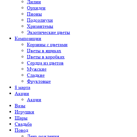
Лилии
Орхидеи
Пионы
Подсолнухи
Хризантемы
Экзотические цветы
Композиции
Корзины с цветами
Цветы в ящиках
Цветы в коробках
Сердца из цветов
Мужские
Сладкие
Фруктовые
8 марта
Акции
Акции
Вазы
Игрушки
Шары
Свадьба
Повод
День рождения