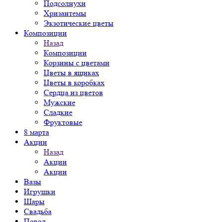
Подсолнухи
Хризантемы
Экзотические цветы
Композиции
Назад
Композиции
Корзины с цветами
Цветы в ящиках
Цветы в коробках
Сердца из цветов
Мужские
Сладкие
Фруктовые
8 марта
Акции
Назад
Акции
Акции
Вазы
Игрушки
Шары
Свадьба
Повод