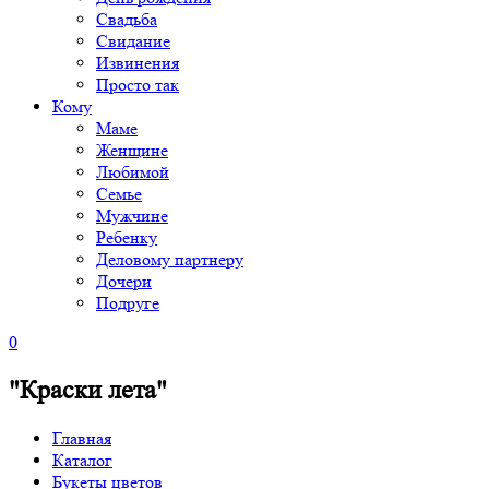
Свадьба
Свидание
Извинения
Просто так
Кому
Маме
Женщине
Любимой
Семье
Мужчине
Ребенку
Деловому партнеру
Дочери
Подруге
0
"Краски лета"
Главная
Каталог
Букеты цветов