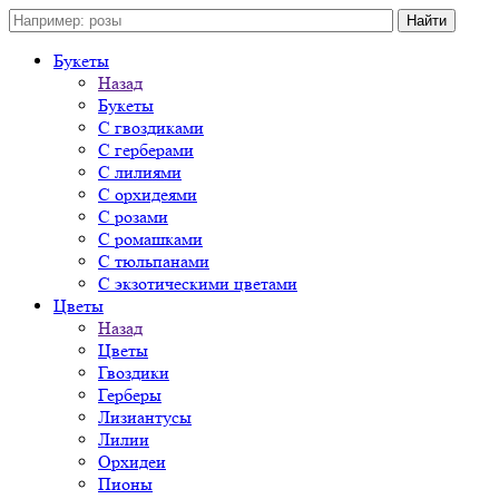
Букеты
Назад
Букеты
С гвоздиками
С герберами
С лилиями
С орхидеями
С розами
С ромашками
С тюльпанами
С экзотическими цветами
Цветы
Назад
Цветы
Гвоздики
Герберы
Лизиантусы
Лилии
Орхидеи
Пионы