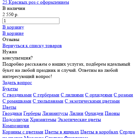
25 Красных роз с оформлением
В наличии
2 550 р.
В корзину
В корзине
Отзывы
Вернуться к списку товаров
Нужна
консультация?
Подробно расскажем о наших услугах, подберем идеальный
букет на любой праздник и случай. Ответим на любой
интересующий вопрос!
Задать вопрос
Букеты
С гвоздиками
С герберами
С лилиями
С орхидеями
С розами
С ромашками
С тюльпанами
С экзотическими цветами
Цветы
Гвоздики
Герберы
Лизиантусы
Лилии
Орхидеи
Пионы
Подсолнухи
Хризантемы
Экзотические цветы
Композиции
Корзины с цветами
Цветы в ящиках
Цветы в коробках
Сердца
из цветов
Мужские
Сладкие
Фруктовые