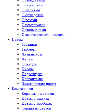
С гвоздиками
С герберами
С лилиями
С орхидеями
С розами
С ромашками
С тюльпанами
С экзотическими цветами
Цветы
Гвоздики
Герберы
Лизиантусы
Лилии
Орхидеи
Пионы
Подсолнухи
Хризантемы
Экзотические цветы
Композиции
Корзины с цветами
Цветы в ящиках
Цветы в коробках
Сердца из цветов