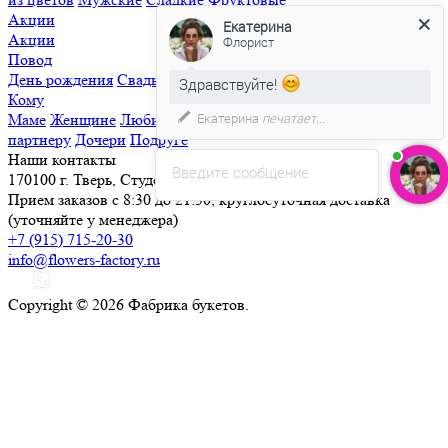
Акции
Екатерина
Акции
Флорист
Повод
День рождения
Свадьба
Свидание
Извинения
Просто так
Здравствуйте!
Кому
Екатерина
печатает...
Маме
Женщине
Любимой
Семье
Мужчине
Ребенку
Деловому
партнеру
Дочери
Подруге
Наши контакты
Введите сообщение
170100 г. Тверь, Студенческий переулок, д. 25
Прием заказов с 8:30 до 21:30, круглосуточная доставка
(уточняйте у менеджера)
+7 (915) 715-20-30
info@flowers-factory.ru
Copyright © 2026 Фабрика букетов.