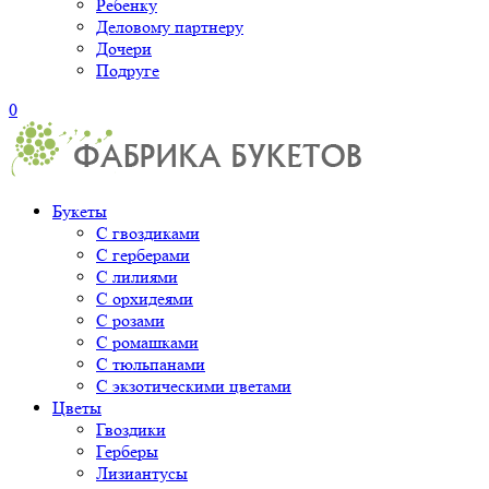
Ребенку
Деловому партнеру
Дочери
Подруге
0
Букеты
С гвоздиками
С герберами
С лилиями
С орхидеями
С розами
С ромашками
С тюльпанами
С экзотическими цветами
Цветы
Гвоздики
Герберы
Лизиантусы