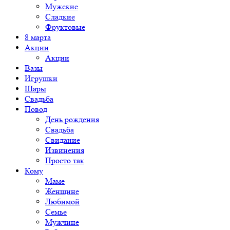
Мужские
Сладкие
Фруктовые
8 марта
Акции
Акции
Вазы
Игрушки
Шары
Свадьба
Повод
День рождения
Свадьба
Свидание
Извинения
Просто так
Кому
Маме
Женщине
Любимой
Семье
Мужчине