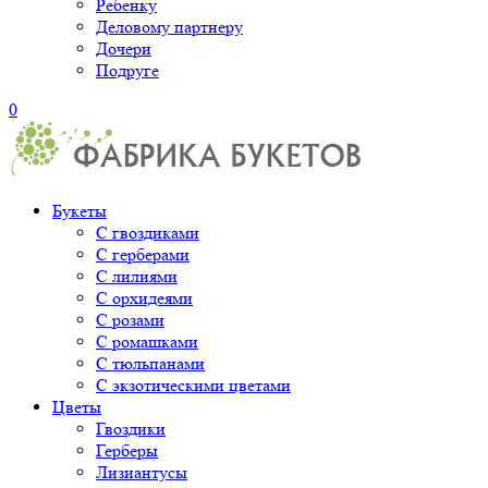
Ребенку
Деловому партнеру
Дочери
Подруге
0
Букеты
С гвоздиками
С герберами
С лилиями
С орхидеями
С розами
С ромашками
С тюльпанами
С экзотическими цветами
Цветы
Гвоздики
Герберы
Лизиантусы