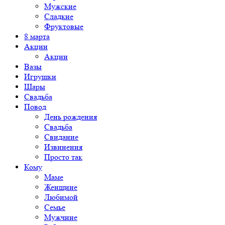
Мужские
Сладкие
Фруктовые
8 марта
Акции
Акции
Вазы
Игрушки
Шары
Свадьба
Повод
День рождения
Свадьба
Свидание
Извинения
Просто так
Кому
Маме
Женщине
Любимой
Семье
Мужчине