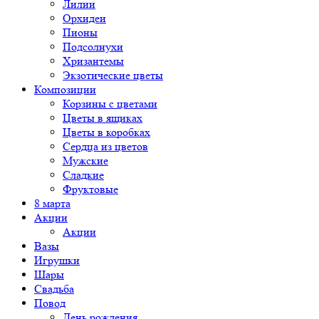
Лилии
Орхидеи
Пионы
Подсолнухи
Хризантемы
Экзотические цветы
Композиции
Корзины с цветами
Цветы в ящиках
Цветы в коробках
Сердца из цветов
Мужские
Сладкие
Фруктовые
8 марта
Акции
Акции
Вазы
Игрушки
Шары
Свадьба
Повод
День рождения