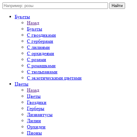
Букеты
Назад
Букеты
С гвоздиками
С герберами
С лилиями
С орхидеями
С розами
С ромашками
С тюльпанами
С экзотическими цветами
Цветы
Назад
Цветы
Гвоздики
Герберы
Лизиантусы
Лилии
Орхидеи
Пионы