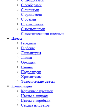
С гвоздиками
С герберами
С лилиями
С орхидеями
С розами
С ромашками
С тюльпанами
С экзотическими цветами
Цветы
Гвоздики
Герберы
Лизиантусы
Лилии
Орхидеи
Пионы
Подсолнухи
Хризантемы
Экзотические цветы
Композиции
Корзины с цветами
Цветы в ящиках
Цветы в коробках
Сердца из цветов