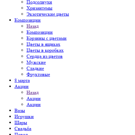
Подсолнухи
Хризантемы
Экзотические цветы
Композиции
Назад
Композиции
Корзины с цветами
Цветы в ящиках
Цветы в коробках
Сердца из цветов
Мужские
Сладкие
Фруктовые
8 марта
Акции
Назад
Акции
Акции
Вазы
Игрушки
Шары
Свадьба
Повод