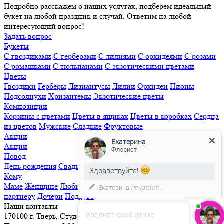
Подробно расскажем о наших услугах, подберем идеальный
букет на любой праздник и случай. Ответим на любой
интересующий вопрос!
Задать вопрос
Букеты
С гвоздиками
С герберами
С лилиями
С орхидеями
С розами
С ромашками
С тюльпанами
С экзотическими цветами
Цветы
Гвоздики
Герберы
Лизиантусы
Лилии
Орхидеи
Пионы
Подсолнухи
Хризантемы
Экзотические цветы
Композиции
Корзины с цветами
Цветы в ящиках
Цветы в коробках
Сердца
из цветов
Мужские
Сладкие
Фруктовые
Акции
Екатерина
Акции
Флорист
Повод
День рождения
Свадьба
Свидание
Извинения
Просто так
Здравствуйте!
Кому
Маме
Женщине
Любимой
Семье
Мужчине
Ребенку
Деловому
Екатерина
печатает...
партнеру
Дочери
Подруге
Наши контакты
Введите сообщение
170100 г. Тверь, Студенческий переулок, д. 25