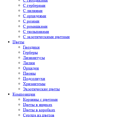
С гвоздиками
С герберами
С лилиями
С орхидеями
С розами
С ромашками
С тюльпанами
С экзотическими цветами
Цветы
Гвоздики
Герберы
Лизиантусы
Лилии
Орхидеи
Пионы
Подсолнухи
Хризантемы
Экзотические цветы
Композиции
Корзины с цветами
Цветы в ящиках
Цветы в коробках
Сердца из цветов