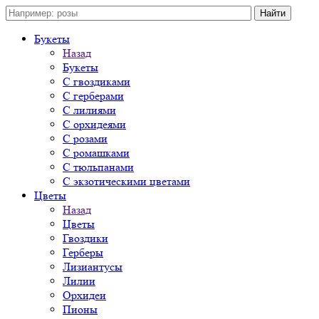
Букеты
Назад
Букеты
С гвоздиками
С герберами
С лилиями
С орхидеями
С розами
С ромашками
С тюльпанами
С экзотическими цветами
Цветы
Назад
Цветы
Гвоздики
Герберы
Лизиантусы
Лилии
Орхидеи
Пионы