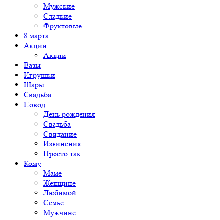
Мужские
Сладкие
Фруктовые
8 марта
Акции
Акции
Вазы
Игрушки
Шары
Свадьба
Повод
День рождения
Свадьба
Свидание
Извинения
Просто так
Кому
Маме
Женщине
Любимой
Семье
Мужчине