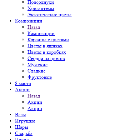
Подсолнухи
Хризантемы
Экзотические цветы
Композиции
Назад
Композиции
Корзины с цветами
Цветы в ящиках
Цветы в коробках
Сердца из цветов
Мужские
Сладкие
Фруктовые
8 марта
Акции
Назад
Акции
Акции
Вазы
Игрушки
Шары
Свадьба
Повод