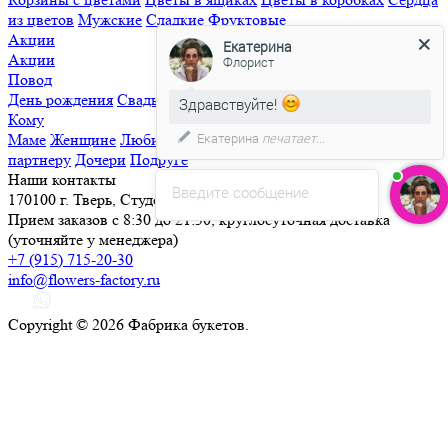
из цветов
Мужские
Сладкие
Фруктовые
Акции
Екатерина
Акции
Флорист
Повод
День рождения
Свадьба
Свидание
Извинения
Просто так
Здравствуйте!
Кому
Екатерина
печатает...
Маме
Женщине
Любимой
Семье
Мужчине
Ребенку
Деловому
партнеру
Дочери
Подруге
Наши контакты
Введите сообщение
170100 г. Тверь, Студенческий переулок, д. 25
Прием заказов с 8:30 до 21:30, круглосуточная доставка
(уточняйте у менеджера)
+7 (915) 715-20-30
info@flowers-factory.ru
Copyright © 2026 Фабрика букетов.