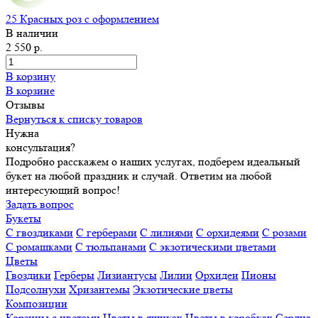
25 Красных роз с оформлением
В наличии
2 550 р.
В корзину
В корзине
Отзывы
Вернуться к списку товаров
Нужна
консультация?
Подробно расскажем о наших услугах, подберем идеальный
букет на любой праздник и случай. Ответим на любой
интересующий вопрос!
Задать вопрос
Букеты
С гвоздиками
С герберами
С лилиями
С орхидеями
С розами
С ромашками
С тюльпанами
С экзотическими цветами
Цветы
Гвоздики
Герберы
Лизиантусы
Лилии
Орхидеи
Пионы
Подсолнухи
Хризантемы
Экзотические цветы
Композиции
Корзины с цветами
Цветы в ящиках
Цветы в коробках
Сердца