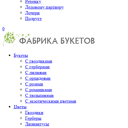
Ребенку
Деловому партнеру
Дочери
Подруге
0
Букеты
С гвоздиками
С герберами
С лилиями
С орхидеями
С розами
С ромашками
С тюльпанами
С экзотическими цветами
Цветы
Гвоздики
Герберы
Лизиантусы