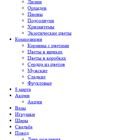
Лилии
Орхидеи
Пионы
Подсолнухи
Хризантемы
Экзотические цветы
Композиции
Корзины с цветами
Цветы в ящиках
Цветы в коробках
Сердца из цветов
Мужские
Сладкие
Фруктовые
8 марта
Акции
Акции
Вазы
Игрушки
Шары
Свадьба
Повод
День рождения