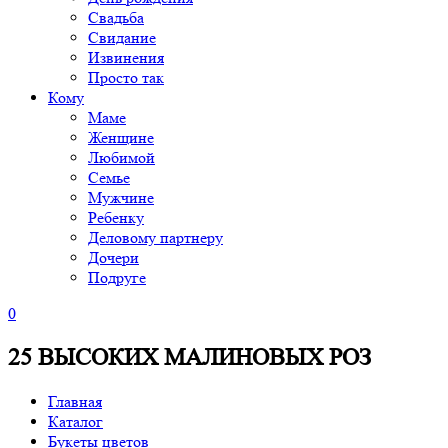
Свадьба
Свидание
Извинения
Просто так
Кому
Маме
Женщине
Любимой
Семье
Мужчине
Ребенку
Деловому партнеру
Дочери
Подруге
0
25 ВЫСОКИХ МАЛИНОВЫХ РОЗ
Главная
Каталог
Букеты цветов