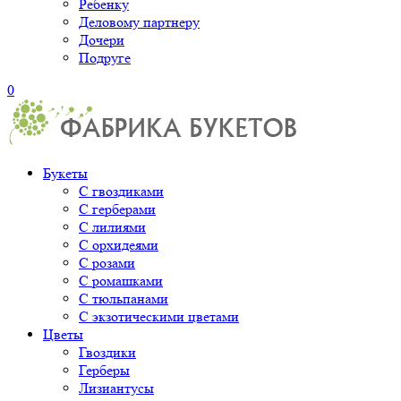
Ребенку
Деловому партнеру
Дочери
Подруге
0
Букеты
С гвоздиками
С герберами
С лилиями
С орхидеями
С розами
С ромашками
С тюльпанами
С экзотическими цветами
Цветы
Гвоздики
Герберы
Лизиантусы