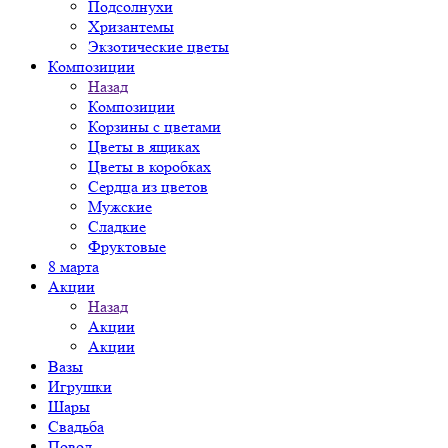
Подсолнухи
Хризантемы
Экзотические цветы
Композиции
Назад
Композиции
Корзины с цветами
Цветы в ящиках
Цветы в коробках
Сердца из цветов
Мужские
Сладкие
Фруктовые
8 марта
Акции
Назад
Акции
Акции
Вазы
Игрушки
Шары
Свадьба
Повод