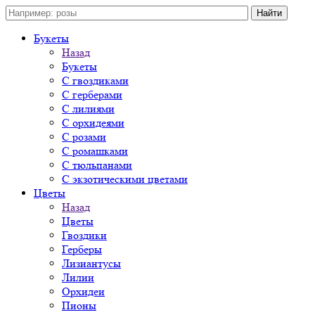
Букеты
Назад
Букеты
С гвоздиками
С герберами
С лилиями
С орхидеями
С розами
С ромашками
С тюльпанами
С экзотическими цветами
Цветы
Назад
Цветы
Гвоздики
Герберы
Лизиантусы
Лилии
Орхидеи
Пионы