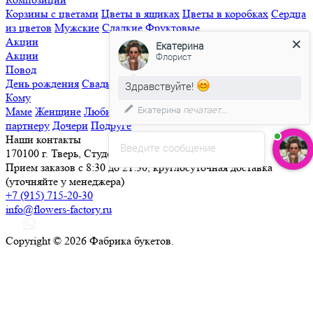
Корзины с цветами
Цветы в ящиках
Цветы в коробках
Сердца
из цветов
Мужские
Сладкие
Фруктовые
Акции
Екатерина
Акции
Флорист
Повод
День рождения
Свадьба
Свидание
Извинения
Просто так
Здравствуйте!
Кому
Екатерина
печатает...
Маме
Женщине
Любимой
Семье
Мужчине
Ребенку
Деловому
партнеру
Дочери
Подруге
Наши контакты
Введите сообщение
170100 г. Тверь, Студенческий переулок, д. 25
Прием заказов с 8:30 до 21:30, круглосуточная доставка
(уточняйте у менеджера)
+7 (915) 715-20-30
info@flowers-factory.ru
Copyright © 2026 Фабрика букетов.