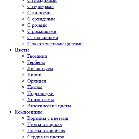
С гвоздиками
С герберами
С лилиями
С орхидеями
С розами
С ромашками
С тюльпанами
С экзотическими цветами
Цветы
Гвоздики
Герберы
Лизиантусы
Лилии
Орхидеи
Пионы
Подсолнухи
Хризантемы
Экзотические цветы
Композиции
Корзины с цветами
Цветы в ящиках
Цветы в коробках
Сердца из цветов