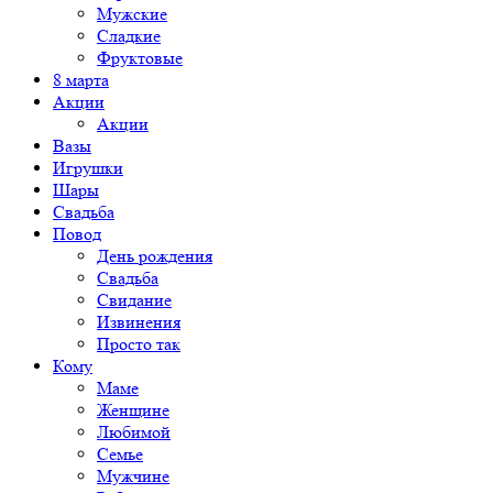
Мужские
Сладкие
Фруктовые
8 марта
Акции
Акции
Вазы
Игрушки
Шары
Свадьба
Повод
День рождения
Свадьба
Свидание
Извинения
Просто так
Кому
Маме
Женщине
Любимой
Семье
Мужчине