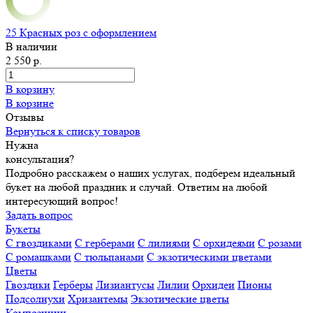
25 Красных роз с оформлением
В наличии
2 550 р.
В корзину
В корзине
Отзывы
Вернуться к списку товаров
Нужна
консультация?
Подробно расскажем о наших услугах, подберем идеальный
букет на любой праздник и случай. Ответим на любой
интересующий вопрос!
Задать вопрос
Букеты
С гвоздиками
С герберами
С лилиями
С орхидеями
С розами
С ромашками
С тюльпанами
С экзотическими цветами
Цветы
Гвоздики
Герберы
Лизиантусы
Лилии
Орхидеи
Пионы
Подсолнухи
Хризантемы
Экзотические цветы
Композиции