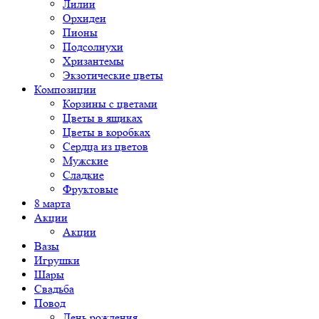
Лилии
Орхидеи
Пионы
Подсолнухи
Хризантемы
Экзотические цветы
Композиции
Корзины с цветами
Цветы в ящиках
Цветы в коробках
Сердца из цветов
Мужские
Сладкие
Фруктовые
8 марта
Акции
Акции
Вазы
Игрушки
Шары
Свадьба
Повод
День рождения