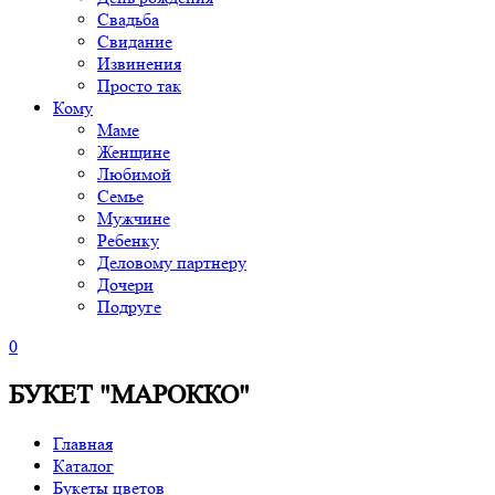
Свадьба
Свидание
Извинения
Просто так
Кому
Маме
Женщине
Любимой
Семье
Мужчине
Ребенку
Деловому партнеру
Дочери
Подруге
0
БУКЕТ "МАРОККО"
Главная
Каталог
Букеты цветов