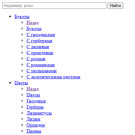
Букеты
Назад
Букеты
С гвоздиками
С герберами
С лилиями
С орхидеями
С розами
С ромашками
С тюльпанами
С экзотическими цветами
Цветы
Назад
Цветы
Гвоздики
Герберы
Лизиантусы
Лилии
Орхидеи
Пионы