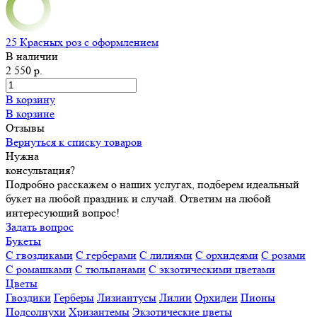
25 Красных роз с оформлением
В наличии
2 550 р.
В корзину
В корзине
Отзывы
Вернуться к списку товаров
Нужна
консультация?
Подробно расскажем о наших услугах, подберем идеальный
букет на любой праздник и случай. Ответим на любой
интересующий вопрос!
Задать вопрос
Букеты
С гвоздиками
С герберами
С лилиями
С орхидеями
С розами
С ромашками
С тюльпанами
С экзотическими цветами
Цветы
Гвоздики
Герберы
Лизиантусы
Лилии
Орхидеи
Пионы
Подсолнухи
Хризантемы
Экзотические цветы