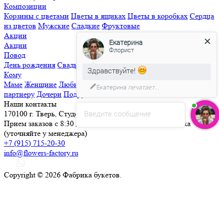
Композиции
Корзины с цветами
Цветы в ящиках
Цветы в коробках
Сердца
из цветов
Мужские
Сладкие
Фруктовые
Акции
Екатерина
Акции
Флорист
Повод
День рождения
Свадьба
Свидание
Извинения
Просто так
Здравствуйте!
Кому
Маме
Женщине
Любимой
Семье
Мужчине
Ребенку
Деловому
Екатерина
печатает...
партнеру
Дочери
Подруге
Наши контакты
Введите сообщение
170100 г. Тверь, Студенческий переулок, д. 25
Прием заказов с 8:30 до 21:30, круглосуточная доставка
(уточняйте у менеджера)
+7 (915) 715-20-30
info@flowers-factory.ru
Copyright © 2026 Фабрика букетов.