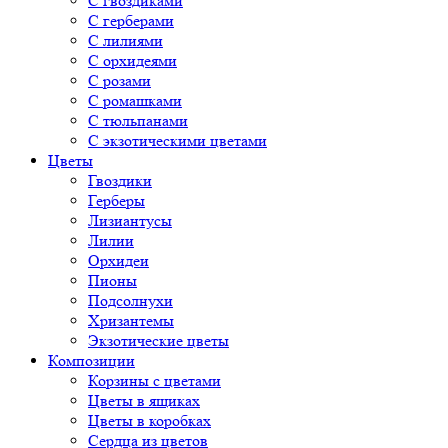
С гвоздиками
С герберами
С лилиями
С орхидеями
С розами
С ромашками
С тюльпанами
С экзотическими цветами
Цветы
Гвоздики
Герберы
Лизиантусы
Лилии
Орхидеи
Пионы
Подсолнухи
Хризантемы
Экзотические цветы
Композиции
Корзины с цветами
Цветы в ящиках
Цветы в коробках
Сердца из цветов