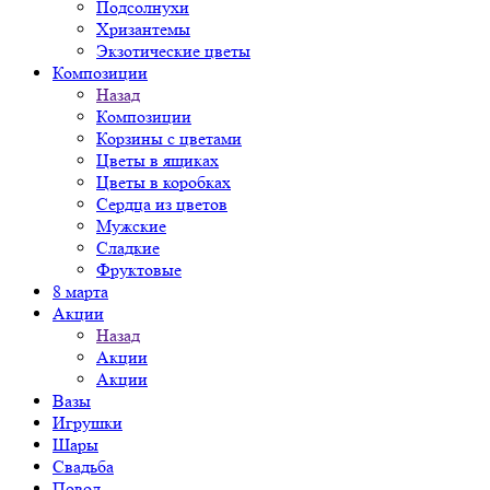
Подсолнухи
Хризантемы
Экзотические цветы
Композиции
Назад
Композиции
Корзины с цветами
Цветы в ящиках
Цветы в коробках
Сердца из цветов
Мужские
Сладкие
Фруктовые
8 марта
Акции
Назад
Акции
Акции
Вазы
Игрушки
Шары
Свадьба
Повод