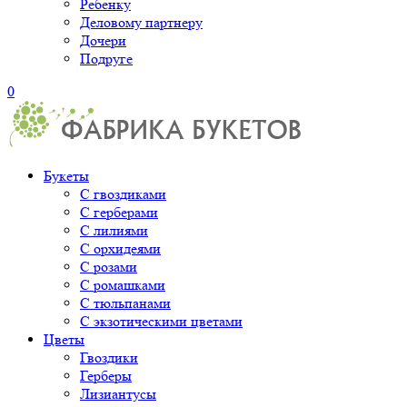
Ребенку
Деловому партнеру
Дочери
Подруге
0
Букеты
С гвоздиками
С герберами
С лилиями
С орхидеями
С розами
С ромашками
С тюльпанами
С экзотическими цветами
Цветы
Гвоздики
Герберы
Лизиантусы