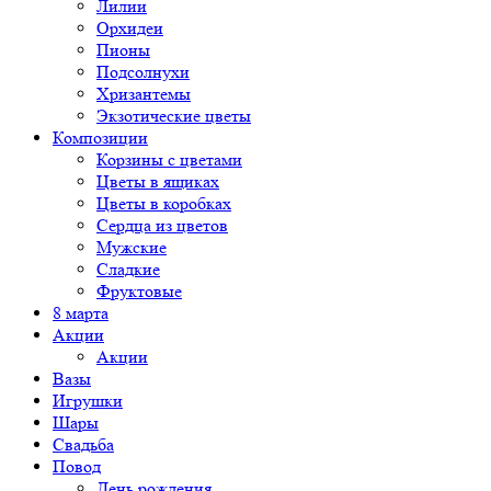
Лилии
Орхидеи
Пионы
Подсолнухи
Хризантемы
Экзотические цветы
Композиции
Корзины с цветами
Цветы в ящиках
Цветы в коробках
Сердца из цветов
Мужские
Сладкие
Фруктовые
8 марта
Акции
Акции
Вазы
Игрушки
Шары
Свадьба
Повод
День рождения