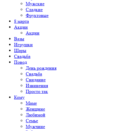
Мужские
Сладкие
Фруктовые
8 марта
Акции
Акции
Вазы
Игрушки
Шары
Свадьба
Повод
День рождения
Свадьба
Свидание
Извинения
Просто так
Кому
Маме
Женщине
Любимой
Семье
Мужчине