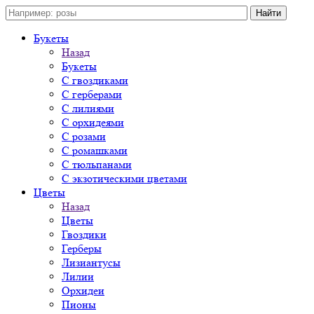
Букеты
Назад
Букеты
С гвоздиками
С герберами
С лилиями
С орхидеями
С розами
С ромашками
С тюльпанами
С экзотическими цветами
Цветы
Назад
Цветы
Гвоздики
Герберы
Лизиантусы
Лилии
Орхидеи
Пионы