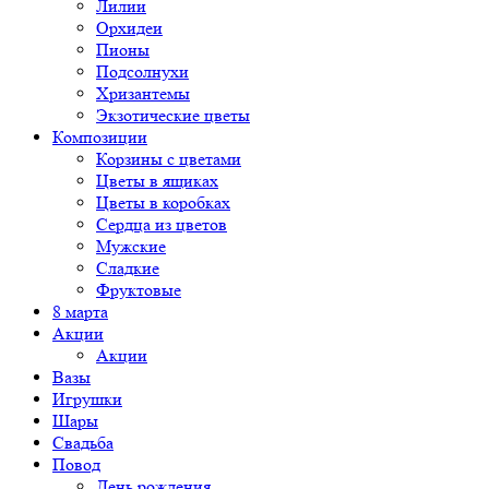
Лилии
Орхидеи
Пионы
Подсолнухи
Хризантемы
Экзотические цветы
Композиции
Корзины с цветами
Цветы в ящиках
Цветы в коробках
Сердца из цветов
Мужские
Сладкие
Фруктовые
8 марта
Акции
Акции
Вазы
Игрушки
Шары
Свадьба
Повод
День рождения