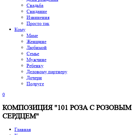
Свадьба
Свидание
Извинения
Просто так
Кому
Маме
Женщине
Любимой
Семье
Мужчине
Ребенку
Деловому партнеру
Дочери
Подруге
0
КОМПОЗИЦИЯ "101 РОЗА С РОЗОВЫМ
СЕРДЦЕМ"
Главная