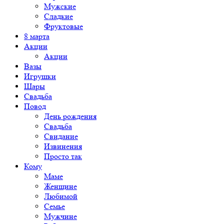
Мужские
Сладкие
Фруктовые
8 марта
Акции
Акции
Вазы
Игрушки
Шары
Свадьба
Повод
День рождения
Свадьба
Свидание
Извинения
Просто так
Кому
Маме
Женщине
Любимой
Семье
Мужчине