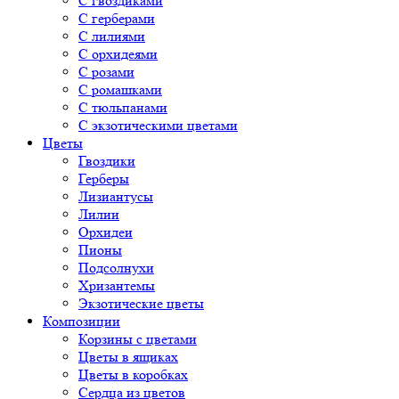
С гвоздиками
С герберами
С лилиями
С орхидеями
С розами
С ромашками
С тюльпанами
С экзотическими цветами
Цветы
Гвоздики
Герберы
Лизиантусы
Лилии
Орхидеи
Пионы
Подсолнухи
Хризантемы
Экзотические цветы
Композиции
Корзины с цветами
Цветы в ящиках
Цветы в коробках
Сердца из цветов