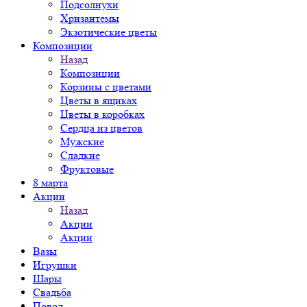
Подсолнухи
Хризантемы
Экзотические цветы
Композиции
Назад
Композиции
Корзины с цветами
Цветы в ящиках
Цветы в коробках
Сердца из цветов
Мужские
Сладкие
Фруктовые
8 марта
Акции
Назад
Акции
Акции
Вазы
Игрушки
Шары
Свадьба
Повод