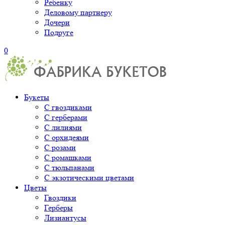
Ребенку
Деловому партнеру
Дочери
Подруге
0
Букеты
С гвоздиками
С герберами
С лилиями
С орхидеями
С розами
С ромашками
С тюльпанами
С экзотическими цветами
Цветы
Гвоздики
Герберы
Лизиантусы