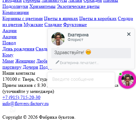
Гвоздики
Герберы
Лизиантусы
Лилии
Орхидеи
Пионы
Подсолнухи
Хризантемы
Экзотические цветы
Композиции
Корзины с цветами
Цветы в ящиках
Цветы в коробках
Сердца
из цветов
Мужские
Сладкие
Фруктовые
Акции
Екатерина
Акции
Флорист
Повод
День рождения
Свадьба
Свидание
Извинения
Просто так
Здравствуйте!
Кому
Маме
Женщине
Любимой
Семье
Мужчине
Ребенку
Деловому
Екатерина
печатает...
партнеру
Дочери
Подруге
Наши контакты
Введите сообщение
170100 г. Тверь, Студенческий переулок, д. 25
Прием заказов с 8:30 до 21:30, круглосуточная доставка
(уточняйте у менеджера)
+7 (915) 715-20-30
info@flowers-factory.ru
Copyright © 2026 Фабрика букетов.