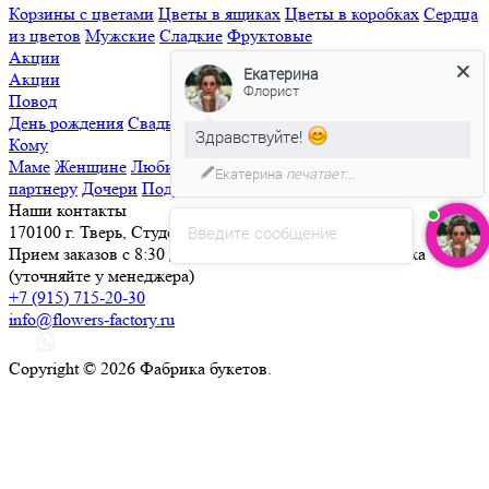
Корзины с цветами
Цветы в ящиках
Цветы в коробках
Сердца
из цветов
Мужские
Сладкие
Фруктовые
Акции
Екатерина
Акции
Флорист
Повод
День рождения
Свадьба
Свидание
Извинения
Просто так
Здравствуйте!
Кому
Маме
Женщине
Любимой
Семье
Мужчине
Ребенку
Деловому
Екатерина
печатает...
партнеру
Дочери
Подруге
Наши контакты
170100 г. Тверь, Студенческий переулок, д. 25
Введите сообщение
Прием заказов с 8:30 до 21:30, круглосуточная доставка
(уточняйте у менеджера)
+7 (915) 715-20-30
info@flowers-factory.ru
Copyright © 2026 Фабрика букетов.