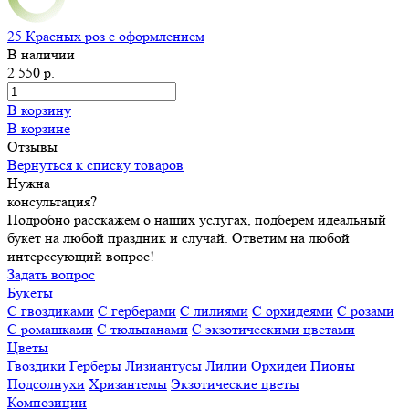
25 Красных роз с оформлением
В наличии
2 550 р.
В корзину
В корзине
Отзывы
Вернуться к списку товаров
Нужна
консультация?
Подробно расскажем о наших услугах, подберем идеальный
букет на любой праздник и случай. Ответим на любой
интересующий вопрос!
Задать вопрос
Букеты
С гвоздиками
С герберами
С лилиями
С орхидеями
С розами
С ромашками
С тюльпанами
С экзотическими цветами
Цветы
Гвоздики
Герберы
Лизиантусы
Лилии
Орхидеи
Пионы
Подсолнухи
Хризантемы
Экзотические цветы
Композиции