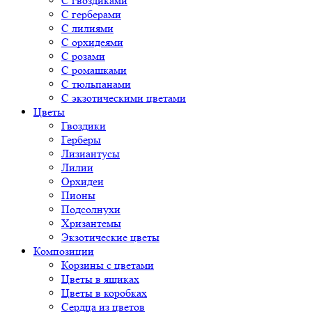
С гвоздиками
С герберами
С лилиями
С орхидеями
С розами
С ромашками
С тюльпанами
С экзотическими цветами
Цветы
Гвоздики
Герберы
Лизиантусы
Лилии
Орхидеи
Пионы
Подсолнухи
Хризантемы
Экзотические цветы
Композиции
Корзины с цветами
Цветы в ящиках
Цветы в коробках
Сердца из цветов