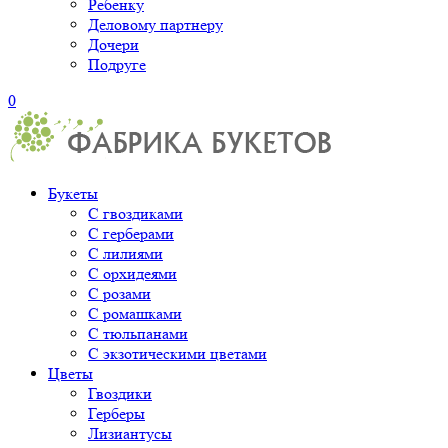
Ребенку
Деловому партнеру
Дочери
Подруге
0
Букеты
С гвоздиками
С герберами
С лилиями
С орхидеями
С розами
С ромашками
С тюльпанами
С экзотическими цветами
Цветы
Гвоздики
Герберы
Лизиантусы