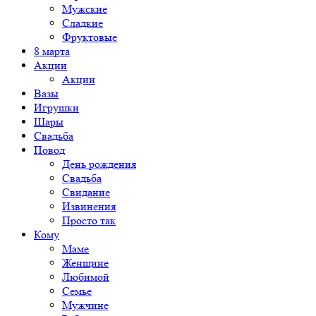
Мужские
Сладкие
Фруктовые
8 марта
Акции
Акции
Вазы
Игрушки
Шары
Свадьба
Повод
День рождения
Свадьба
Свидание
Извинения
Просто так
Кому
Маме
Женщине
Любимой
Семье
Мужчине