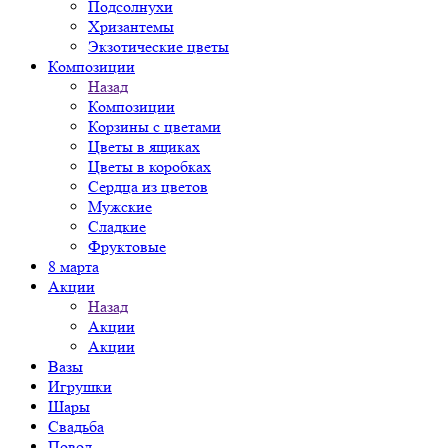
Подсолнухи
Хризантемы
Экзотические цветы
Композиции
Назад
Композиции
Корзины с цветами
Цветы в ящиках
Цветы в коробках
Сердца из цветов
Мужские
Сладкие
Фруктовые
8 марта
Акции
Назад
Акции
Акции
Вазы
Игрушки
Шары
Свадьба
Повод