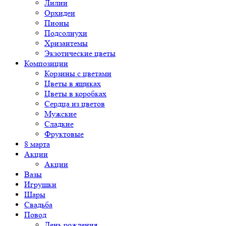
Лилии
Орхидеи
Пионы
Подсолнухи
Хризантемы
Экзотические цветы
Композиции
Корзины с цветами
Цветы в ящиках
Цветы в коробках
Сердца из цветов
Мужские
Сладкие
Фруктовые
8 марта
Акции
Акции
Вазы
Игрушки
Шары
Свадьба
Повод
День рождения