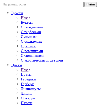
Букеты
Назад
Букеты
С гвоздиками
С герберами
С лилиями
С орхидеями
С розами
С ромашками
С тюльпанами
С экзотическими цветами
Цветы
Назад
Цветы
Гвоздики
Герберы
Лизиантусы
Лилии
Орхидеи
Пионы