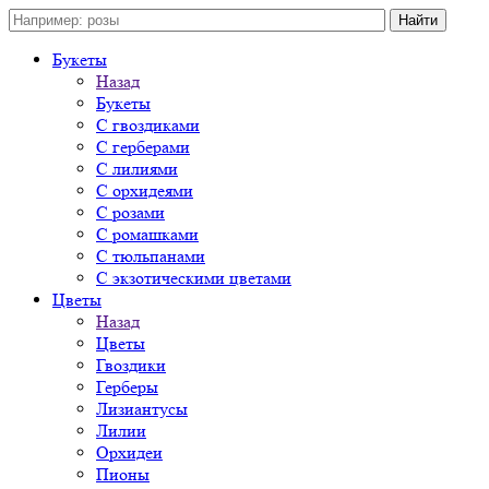
Букеты
Назад
Букеты
С гвоздиками
С герберами
С лилиями
С орхидеями
С розами
С ромашками
С тюльпанами
С экзотическими цветами
Цветы
Назад
Цветы
Гвоздики
Герберы
Лизиантусы
Лилии
Орхидеи
Пионы