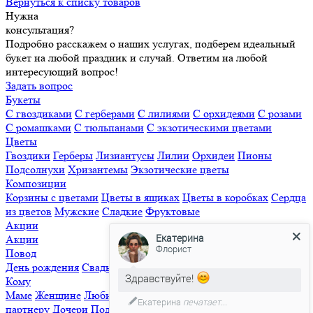
Вернуться к списку товаров
Нужна
консультация?
Подробно расскажем о наших услугах, подберем идеальный
букет на любой праздник и случай. Ответим на любой
интересующий вопрос!
Задать вопрос
Букеты
С гвоздиками
С герберами
С лилиями
С орхидеями
С розами
С ромашками
С тюльпанами
С экзотическими цветами
Цветы
Гвоздики
Герберы
Лизиантусы
Лилии
Орхидеи
Пионы
Подсолнухи
Хризантемы
Экзотические цветы
Композиции
Корзины с цветами
Цветы в ящиках
Цветы в коробках
Сердца
из цветов
Мужские
Сладкие
Фруктовые
Акции
Екатерина
Акции
Флорист
Повод
День рождения
Свадьба
Свидание
Извинения
Просто так
Здравствуйте!
Кому
Маме
Женщине
Любимой
Семье
Мужчине
Ребенку
Деловому
Екатерина
печатает...
партнеру
Дочери
Подруге