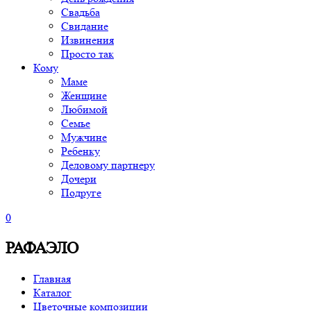
Свадьба
Свидание
Извинения
Просто так
Кому
Маме
Женщине
Любимой
Семье
Мужчине
Ребенку
Деловому партнеру
Дочери
Подруге
0
РАФАЭЛО
Главная
Каталог
Цветочные композиции