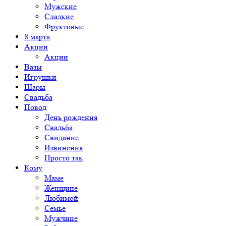
Мужские
Сладкие
Фруктовые
8 марта
Акции
Акции
Вазы
Игрушки
Шары
Свадьба
Повод
День рождения
Свадьба
Свидание
Извинения
Просто так
Кому
Маме
Женщине
Любимой
Семье
Мужчине