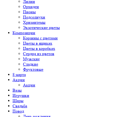
Лилии
Орхидеи
Пионы
Подсолнухи
Хризантемы
Экзотические цветы
Композиции
Корзины с цветами
Цветы в ящиках
Цветы в коробках
Сердца из цветов
Мужские
Сладкие
Фруктовые
8 марта
Акции
Акции
Вазы
Игрушки
Шары
Свадьба
Повод
День рождения