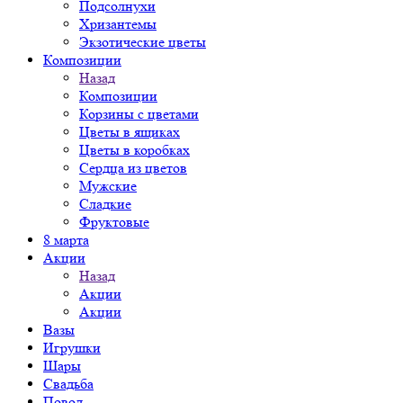
Подсолнухи
Хризантемы
Экзотические цветы
Композиции
Назад
Композиции
Корзины с цветами
Цветы в ящиках
Цветы в коробках
Сердца из цветов
Мужские
Сладкие
Фруктовые
8 марта
Акции
Назад
Акции
Акции
Вазы
Игрушки
Шары
Свадьба
Повод