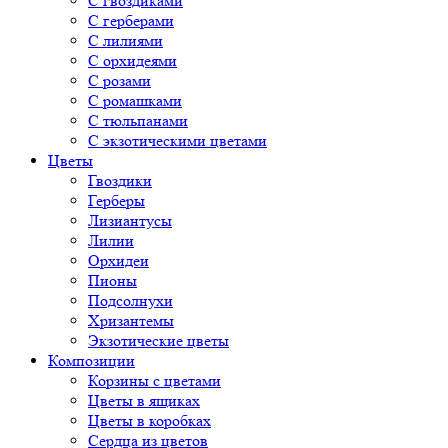
С гвоздиками
С герберами
С лилиями
С орхидеями
С розами
С ромашками
С тюльпанами
С экзотическими цветами
Цветы
Гвоздики
Герберы
Лизиантусы
Лилии
Орхидеи
Пионы
Подсолнухи
Хризантемы
Экзотические цветы
Композиции
Корзины с цветами
Цветы в ящиках
Цветы в коробках
Сердца из цветов