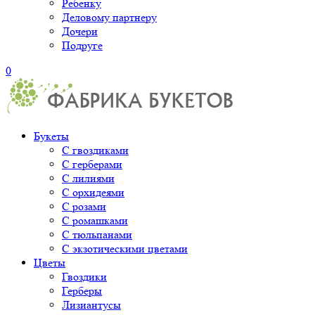
Ребенку
Деловому партнеру
Дочери
Подруге
0
Букеты
С гвоздиками
С герберами
С лилиями
С орхидеями
С розами
С ромашками
С тюльпанами
С экзотическими цветами
Цветы
Гвоздики
Герберы
Лизиантусы