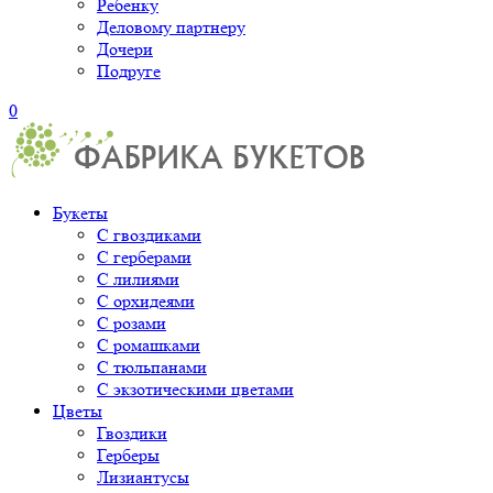
Ребенку
Деловому партнеру
Дочери
Подруге
0
Букеты
С гвоздиками
С герберами
С лилиями
С орхидеями
С розами
С ромашками
С тюльпанами
С экзотическими цветами
Цветы
Гвоздики
Герберы
Лизиантусы