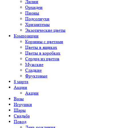
Лилии
Орхидеи
Пионы
Подсолнухи
Хризантемы
Экзотические цветы
Композиции
Корзины с цветами
Цветы в ящиках
Цветы в коробках
Сердца из цветов
Мужские
Сладкие
Фруктовые
8 марта
Акции
Акции
Вазы
Игрушки
Шары
Свадьба
Повод
День рождения