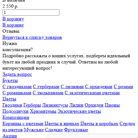
2 550 р.
В корзину
В корзине
Отзывы
Вернуться к списку товаров
Нужна
консультация?
Подробно расскажем о наших услугах, подберем идеальный
букет на любой праздник и случай. Ответим на любой
интересующий вопрос!
Задать вопрос
Букеты
С гвоздиками
С герберами
С лилиями
С орхидеями
С розами
С ромашками
С тюльпанами
С экзотическими цветами
Цветы
Гвоздики
Герберы
Лизиантусы
Лилии
Орхидеи
Пионы
Подсолнухи
Хризантемы
Экзотические цветы
Композиции
Корзины с цветами
Цветы в ящиках
Цветы в коробках
Сердца
из цветов
Мужские
Сладкие
Фруктовые
Акции