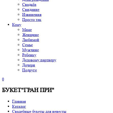
Свадьба
Свидание
Извинения
Просто так
Кому
Маме
Женщине
Любимой
Семье
Мужчине
Ребенку
Деловому партнеру
Дочери
Подруге
0
БУКЕТ"ГРАН ПРИ"
Главная
Каталог
Свадебные букеты для невесты