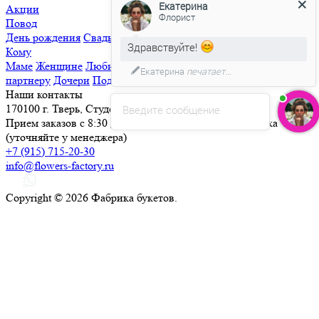
Екатерина
Акции
Флорист
Повод
День рождения
Свадьба
Свидание
Извинения
Просто так
Здравствуйте!
Кому
Маме
Женщине
Любимой
Семье
Мужчине
Ребенку
Деловому
Екатерина
печатает...
партнеру
Дочери
Подруге
Наши контакты
170100 г. Тверь, Студенческий переулок, д. 25
Введите сообщение
Прием заказов с 8:30 до 21:30, круглосуточная доставка
(уточняйте у менеджера)
+7 (915) 715-20-30
info@flowers-factory.ru
Copyright © 2026 Фабрика букетов.