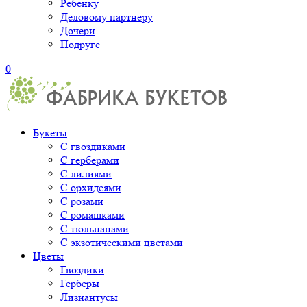
Ребенку
Деловому партнеру
Дочери
Подруге
0
Букеты
С гвоздиками
С герберами
С лилиями
С орхидеями
С розами
С ромашками
С тюльпанами
С экзотическими цветами
Цветы
Гвоздики
Герберы
Лизиантусы