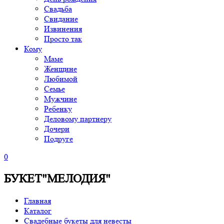
Свадьба
Свидание
Извинения
Просто так
Кому
Маме
Женщине
Любимой
Семье
Мужчине
Ребенку
Деловому партнеру
Дочери
Подруге
0
БУКЕТ"МЕЛОДИЯ"
Главная
Каталог
Свадебные букеты для невесты