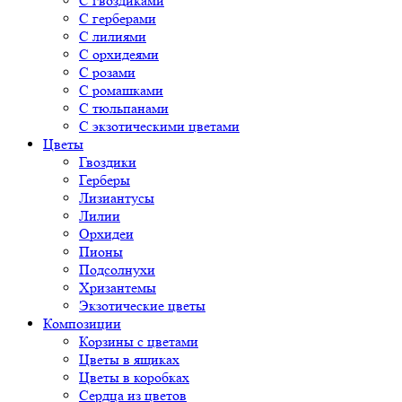
С гвоздиками
С герберами
С лилиями
С орхидеями
С розами
С ромашками
С тюльпанами
С экзотическими цветами
Цветы
Гвоздики
Герберы
Лизиантусы
Лилии
Орхидеи
Пионы
Подсолнухи
Хризантемы
Экзотические цветы
Композиции
Корзины с цветами
Цветы в ящиках
Цветы в коробках
Сердца из цветов