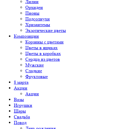
Лилии
Орхидеи
Пионы
Подсолнухи
Хризантемы
Экзотические цветы
Композиции
Корзины с цветами
Цветы в ящиках
Цветы в коробках
Сердца из цветов
Мужские
Сладкие
Фруктовые
8 марта
Акции
Акции
Вазы
Игрушки
Шары
Свадьба
Повод
День рождения