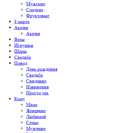
Мужские
Сладкие
Фруктовые
8 марта
Акции
Акции
Вазы
Игрушки
Шары
Свадьба
Повод
День рождения
Свадьба
Свидание
Извинения
Просто так
Кому
Маме
Женщине
Любимой
Семье
Мужчине