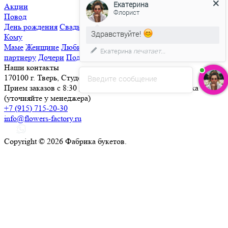
Екатерина
Акции
Флорист
Повод
День рождения
Свадьба
Свидание
Извинения
Просто так
Здравствуйте!
Кому
Маме
Женщине
Любимой
Семье
Мужчине
Ребенку
Деловому
Екатерина
печатает...
партнеру
Дочери
Подруге
Наши контакты
170100 г. Тверь, Студенческий переулок, д. 25
Введите сообщение
Прием заказов с 8:30 до 21:30, круглосуточная доставка
(уточняйте у менеджера)
+7 (915) 715-20-30
info@flowers-factory.ru
Copyright © 2026 Фабрика букетов.