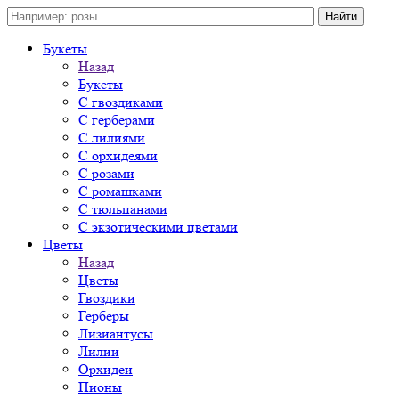
Букеты
Назад
Букеты
С гвоздиками
С герберами
С лилиями
С орхидеями
С розами
С ромашками
С тюльпанами
С экзотическими цветами
Цветы
Назад
Цветы
Гвоздики
Герберы
Лизиантусы
Лилии
Орхидеи
Пионы