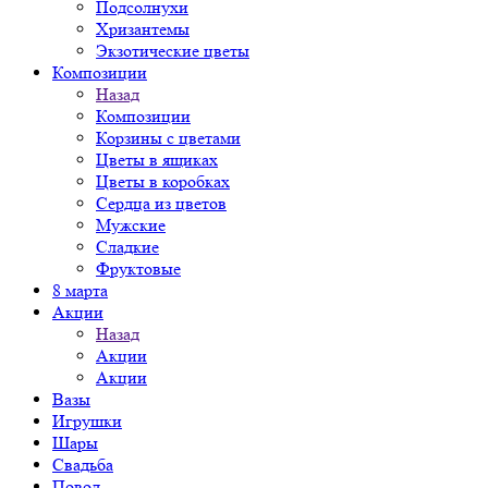
Подсолнухи
Хризантемы
Экзотические цветы
Композиции
Назад
Композиции
Корзины с цветами
Цветы в ящиках
Цветы в коробках
Сердца из цветов
Мужские
Сладкие
Фруктовые
8 марта
Акции
Назад
Акции
Акции
Вазы
Игрушки
Шары
Свадьба
Повод