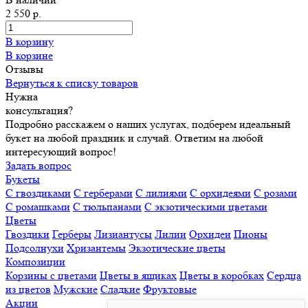
2 550 р.
В корзину
В корзине
Отзывы
Вернуться к списку товаров
Нужна
консультация?
Подробно расскажем о наших услугах, подберем идеальный
букет на любой праздник и случай. Ответим на любой
интересующий вопрос!
Задать вопрос
Букеты
С гвоздиками
С герберами
С лилиями
С орхидеями
С розами
С ромашками
С тюльпанами
С экзотическими цветами
Цветы
Гвоздики
Герберы
Лизиантусы
Лилии
Орхидеи
Пионы
Подсолнухи
Хризантемы
Экзотические цветы
Композиции
Корзины с цветами
Цветы в ящиках
Цветы в коробках
Сердца
из цветов
Мужские
Сладкие
Фруктовые
Акции