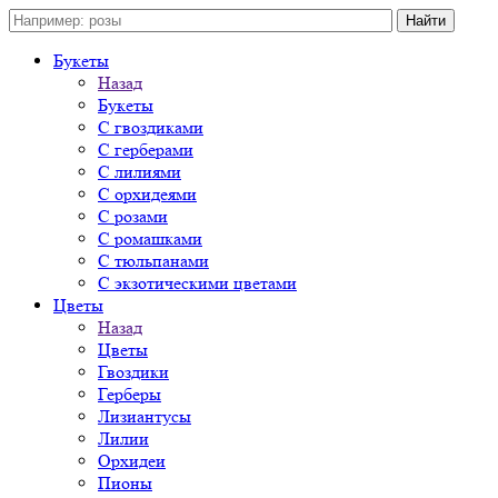
Букеты
Назад
Букеты
С гвоздиками
С герберами
С лилиями
С орхидеями
С розами
С ромашками
С тюльпанами
С экзотическими цветами
Цветы
Назад
Цветы
Гвоздики
Герберы
Лизиантусы
Лилии
Орхидеи
Пионы