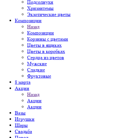
Подсолнухи
Хризантемы
Экзотические цветы
Композиции
Назад
Композиции
Корзины с цветами
Цветы в ящиках
Цветы в коробках
Сердца из цветов
Мужские
Сладкие
Фруктовые
8 марта
Акции
Назад
Акции
Акции
Вазы
Игрушки
Шары
Свадьба
Повод