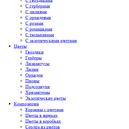
С гвоздиками
С герберами
С лилиями
С орхидеями
С розами
С ромашками
С тюльпанами
С экзотическими цветами
Цветы
Гвоздики
Герберы
Лизиантусы
Лилии
Орхидеи
Пионы
Подсолнухи
Хризантемы
Экзотические цветы
Композиции
Корзины с цветами
Цветы в ящиках
Цветы в коробках
Сердца из цветов