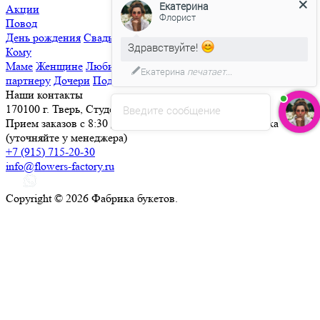
Екатерина
Акции
Флорист
Повод
День рождения
Свадьба
Свидание
Извинения
Просто так
Здравствуйте!
Кому
Маме
Женщине
Любимой
Семье
Мужчине
Ребенку
Деловому
Екатерина
печатает...
партнеру
Дочери
Подруге
Наши контакты
170100 г. Тверь, Студенческий переулок, д. 25
Введите сообщение
Прием заказов с 8:30 до 21:30, круглосуточная доставка
(уточняйте у менеджера)
+7 (915) 715-20-30
info@flowers-factory.ru
Copyright © 2026 Фабрика букетов.