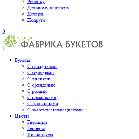
Ребенку
Деловому партнеру
Дочери
Подруге
0
Букеты
С гвоздиками
С герберами
С лилиями
С орхидеями
С розами
С ромашками
С тюльпанами
С экзотическими цветами
Цветы
Гвоздики
Герберы
Лизиантусы