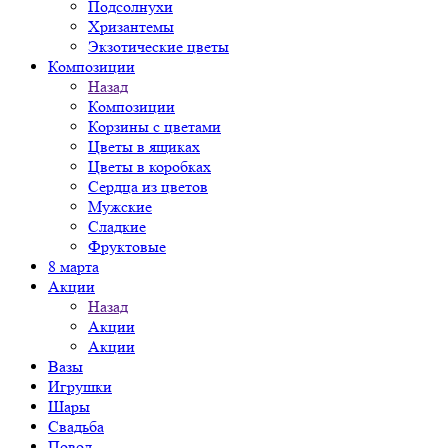
Подсолнухи
Хризантемы
Экзотические цветы
Композиции
Назад
Композиции
Корзины с цветами
Цветы в ящиках
Цветы в коробках
Сердца из цветов
Мужские
Сладкие
Фруктовые
8 марта
Акции
Назад
Акции
Акции
Вазы
Игрушки
Шары
Свадьба
Повод