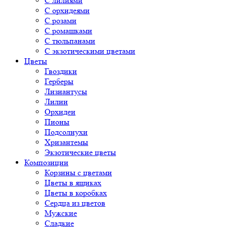
С лилиями
С орхидеями
С розами
С ромашками
С тюльпанами
С экзотическими цветами
Цветы
Гвоздики
Герберы
Лизиантусы
Лилии
Орхидеи
Пионы
Подсолнухи
Хризантемы
Экзотические цветы
Композиции
Корзины с цветами
Цветы в ящиках
Цветы в коробках
Сердца из цветов
Мужские
Сладкие