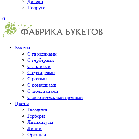
Дочери
Подруге
0
Букеты
С гвоздиками
С герберами
С лилиями
С орхидеями
С розами
С ромашками
С тюльпанами
С экзотическими цветами
Цветы
Гвоздики
Герберы
Лизиантусы
Лилии
Орхидеи