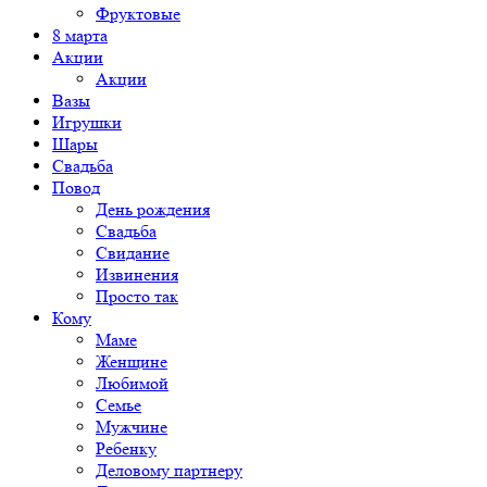
Фруктовые
8 марта
Акции
Акции
Вазы
Игрушки
Шары
Свадьба
Повод
День рождения
Свадьба
Свидание
Извинения
Просто так
Кому
Маме
Женщине
Любимой
Семье
Мужчине
Ребенку
Деловому партнеру