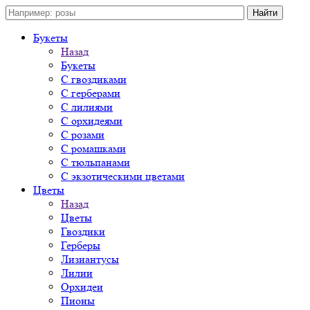
Букеты
Назад
Букеты
С гвоздиками
С герберами
С лилиями
С орхидеями
С розами
С ромашками
С тюльпанами
С экзотическими цветами
Цветы
Назад
Цветы
Гвоздики
Герберы
Лизиантусы
Лилии
Орхидеи
Пионы