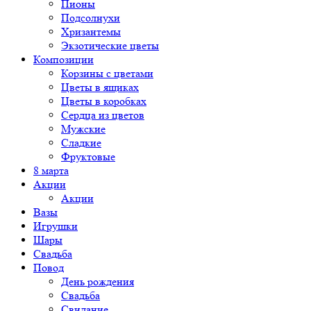
Пионы
Подсолнухи
Хризантемы
Экзотические цветы
Композиции
Корзины с цветами
Цветы в ящиках
Цветы в коробках
Сердца из цветов
Мужские
Сладкие
Фруктовые
8 марта
Акции
Акции
Вазы
Игрушки
Шары
Свадьба
Повод
День рождения
Свадьба
Свидание